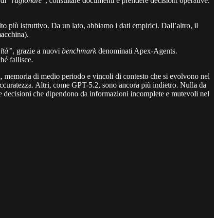
 di “
ragionare
”, consultare documenti e prendere decisioni operative.
più istruttivo. Da un lato, abbiamo i dati empirici. Dall’altro, il
macchina).
ltà”
, grazie a nuovi
benchmark
denominati Apex-Agents.
é fallisce.
si, memoria di medio periodo e vincoli di contesto che si evolvono nel
accuratezza. Altri, come GPT-5.2, sono ancora più indietro. Nulla da
re decisioni che dipendono da informazioni incomplete e mutevoli nel