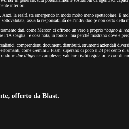
 worker
in generale: tutti potenzialmente sostituibili da agenti AI capaci
ente inferiori.
i.
Anzi, la realtà sta emergendo in modo molto meno spettacolare. E molto 
”
sottovalutata, ossia la responsabilità dell’individuo (e non certo della 
estramento dati, come Mercor, ci offrono un vero e proprio “
bagno di rea
 l’IA sbaglia - è cosa nota, in fondo - ma perché mostrano dove e perch
ealistici, comprendenti documenti distribuiti, strumenti aziendali diver
 performanti, come Gemini 3 Flash, superano di poco il 24 per cento di 
, condurre
due diligence
complesse, valutare rischi regolatori e coordina
te, offerto da Blast.