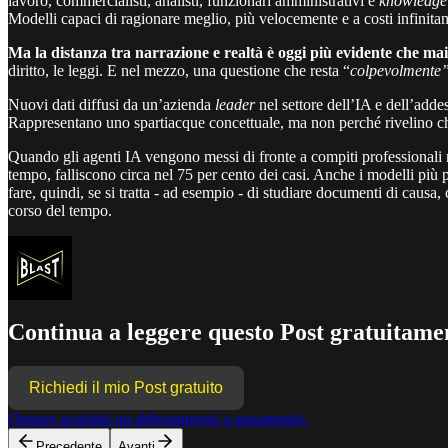
lavoro, commercialisti, analisti, funzionari amministrativi e
knowledge
Modelli capaci di ragionare meglio, più velocemente e a costi infinitam
Ma la distanza tra narrazione e realtà è oggi più evidente che ma
diritto, le leggi. E nel mezzo, una questione che resta “
colpevolmente
Nuovi dati diffusi da un’azienda
leader
nel settore dell’IA e dell’add
Rappresentano uno spartiacque concettuale, ma non perché rivelino che
Quando gli agenti IA vengono messi di fronte a compiti professionali r
tempo, falliscono circa nel 75 per cento dei casi. Anche i modelli più
fare, quindi, se si tratta - ad esempio - di studiare documenti di causa
corso del tempo.
Continua a leggere questo Post gratuitamen
Richiedi il mio Post gratuito
Oppure acquista un abbonamento a pagamento.
Precedente
Avanti