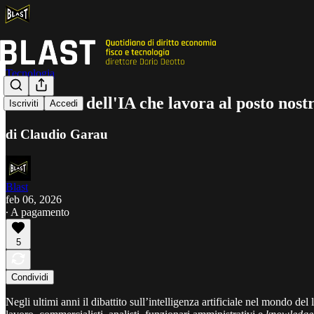
Tecnologia
L'illusione dell'IA che lavora al posto nos
Iscriviti
Accedi
di Claudio Garau
Blast
feb 06, 2026
∙ A pagamento
5
Condividi
Negli ultimi anni il dibattito sull’intelligenza artificiale nel mondo de