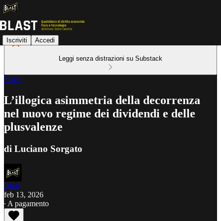
Iscriviti
Accedi
Leggi senza distrazioni su Substack
Fisco
L’illogica asimmetria della decorrenza
nel nuovo regime dei dividendi e delle
plusvalenze
di Luciano Sorgato
Blast
feb 13, 2026
∙ A pagamento