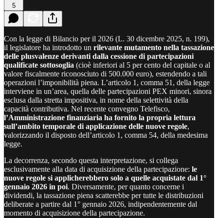
5
Con la legge di Bilancio per il 2026 (L. 30 dicembre 2025, n. 199),
il legislatore ha introdotto un
rilevante mutamento nella tassazione
delle plusvalenze derivanti dalla cessione di partecipazioni
qualificate sottosoglia
(cioè inferiori al 5 per cento del capitale o al
valore fiscalmente riconosciuto di 500.000 euro), estendendo a tali
operazioni l’imponibilità piena. L’articolo 1, comma 51, della legge
interviene in un’area, quella delle partecipazioni PEX minori, sinora
esclusa dalla stretta impositiva, in nome della selettività della
capacità contributiva. Nel recente convegno Telefisco,
l’Amministrazione finanziaria ha fornito la propria lettura
sull’ambito temporale di applicazione delle nuove regole
,
valorizzando il disposto dell’articolo 1, comma 54, della medesima
legge.
La decorrenza, secondo questa interpretazione, si collega
esclusivamente alla data di acquisizione della partecipazione:
le
nuove regole si applicherebbero solo a quelle acquistate dal 1°
gennaio 2026 in poi
. Diversamente, per quanto concerne i
dividendi, la tassazione piena scatterebbe per tutte le distribuzioni
deliberate a partire dal 1° gennaio 2026, indipendentemente dal
momento di acquisizione della partecipazione.