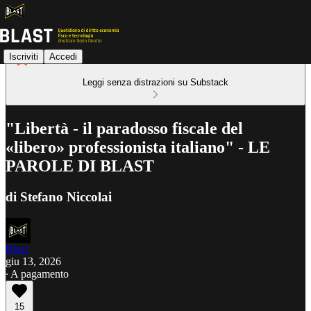
Iscriviti
Accedi
Leggi senza distrazioni su Substack
"Libertà - il paradosso fiscale del
«libero» professionista italiano" - LE
PAROLE DI BLAST
di Stefano Niccolai
Blast
giu 13, 2026
∙ A pagamento
15