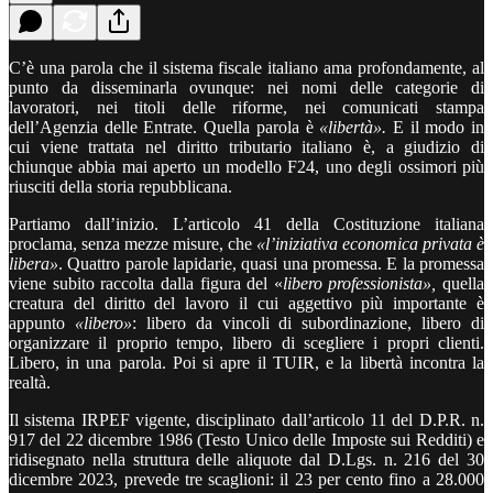
C’è una parola che il sistema fiscale italiano ama profondamente, al
punto da disseminarla ovunque: nei nomi delle categorie di
lavoratori, nei titoli delle riforme, nei comunicati stampa
dell’Agenzia delle Entrate. Quella parola è
«libertà».
E il modo in
cui viene trattata nel diritto tributario italiano è, a giudizio di
chiunque abbia mai aperto un modello F24, uno degli ossimori più
riusciti della storia repubblicana.
Partiamo dall’inizio. L’articolo 41 della Costituzione italiana
proclama, senza mezze misure, che
«l’iniziativa economica privata è
libera»
. Quattro parole lapidarie, quasi una promessa. E la promessa
viene subito raccolta dalla figura del «
libero professionista»,
quella
creatura del diritto del lavoro il cui aggettivo più importante è
appunto
«libero»
: libero da vincoli di subordinazione, libero di
organizzare il proprio tempo, libero di scegliere i propri clienti.
Libero, in una parola. Poi si apre il TUIR, e la libertà incontra la
realtà.
Il sistema IRPEF vigente, disciplinato dall’articolo 11 del D.P.R. n.
917 del 22 dicembre 1986 (Testo Unico delle Imposte sui Redditi) e
ridisegnato nella struttura delle aliquote dal D.Lgs. n. 216 del 30
dicembre 2023, prevede tre scaglioni: il 23 per cento fino a 28.000