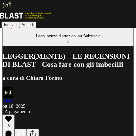
Iscriviti
Accedi
Leggi senza distrazioni su Substack
LEGGER(MENTE) – LE RECENSIONI
DI BLAST - Cosa fare con gli imbecilli
a cura di Chiara Forino
Blast
ott 18, 2025
∙ A pagamento
5