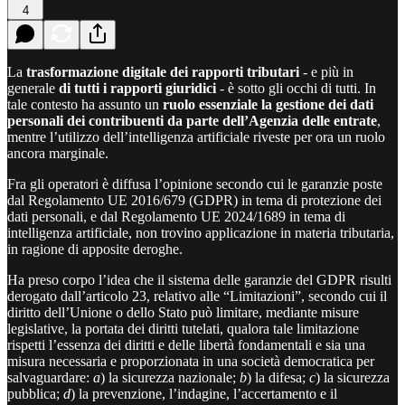
4
La
trasformazione digitale dei rapporti tributari
- e più in
generale
di tutti i rapporti giuridici
- è sotto gli occhi di tutti. In
tale contesto ha assunto un
ruolo essenziale la gestione dei dati
personali dei contribuenti da parte dell’Agenzia delle entrate
,
mentre l’utilizzo dell’intelligenza artificiale riveste per ora un ruolo
ancora marginale.
Fra gli operatori è diffusa l’opinione secondo cui le garanzie poste
dal Regolamento UE 2016/679 (GDPR) in tema di protezione dei
dati personali, e dal Regolamento UE 2024/1689 in tema di
intelligenza artificiale, non trovino applicazione in materia tributaria,
in ragione di apposite deroghe.
Ha preso corpo l’idea che il sistema delle garanzie del GDPR risulti
derogato dall’articolo 23, relativo alle “Limitazioni”, secondo cui il
diritto dell’Unione o dello Stato può limitare, mediante misure
legislative, la portata dei diritti tutelati, qualora tale limitazione
rispetti l’essenza dei diritti e delle libertà fondamentali e sia una
misura necessaria e proporzionata in una società democratica per
salvaguardare:
a
) la sicurezza nazionale;
b
) la difesa;
c
) la sicurezza
pubblica;
d
) la prevenzione, l’indagine, l’accertamento e il