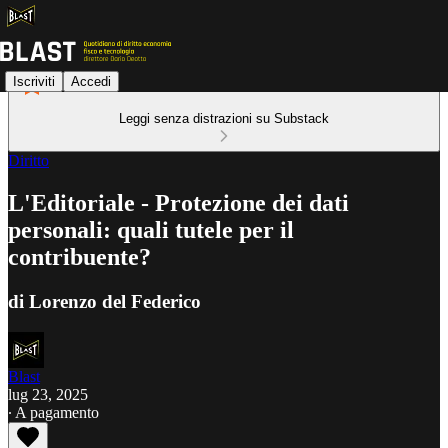
Iscriviti
Accedi
Leggi senza distrazioni su Substack
Diritto
L'Editoriale - Protezione dei dati
personali: quali tutele per il
contribuente?
di Lorenzo del Federico
Blast
lug 23, 2025
∙ A pagamento