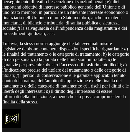
perseguimento di reati o l’esecuzione di sanzioni penali;
e
) altri
importanti obiettivi di interesse pubblico generale dell’Unione o di
uno Stato membro, in particolare un rilevante interesse economico o
finanziario dell’Unione o di uno Stato membro, anche in materia
monetaria, di bilancio e tributaria, di sanità pubblica e sicurezza
sociale;
f
) la salvaguardia dell’indipendenza della magistratura e dei
procedimenti giudiziari;
ecc
.
Tuttavia, la stessa norma aggiunge che tali eventuali misure
legislative debbono contenere disposizioni specifiche riguardanti:
a
)
le finalità del trattamento o le categorie di trattamento;
b
) le categorie
di dati personali;
c
) la portata delle limitazioni introdotte;
d
) le
garanzie per prevenire abusi o l’accesso o il trasferimento illeciti;
e
)
l’indicazione precisa del titolare del trattamento o delle categorie di
titolari;
f
) i periodi di conservazione e le garanzie applicabili tenuto
conto della natura, dell’ambito di applicazione e delle finalità del
trattamento o delle categorie di trattamento;
g
) i rischi per i diritti e le
libertà degli interessati;
h
) il diritto degli interessati di essere
informati della limitazione, a meno che ciò possa compromettere la
finalità della stessa.