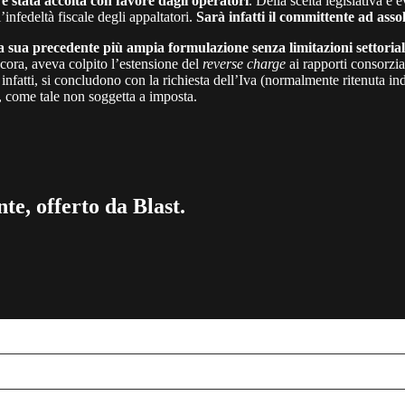
,
è stata accolta con favore dagli operatori
. Della scelta legislativa è 
infedeltà fiscale degli appaltatori.
Sarà infatti il committente ad asso
 sua precedente più ampia formulazione senza limitazioni settoriali
ora, aveva colpito l’estensione del
reverse charge
ai rapporti consorzi
 infatti, si concludono con la richiesta dell’Iva (normalmente ritenuta in
 come tale non soggetta a imposta.
te, offerto da Blast.