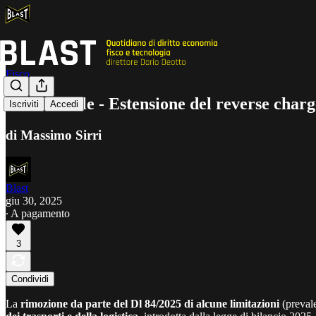
Fisco
L’Editoriale - Estensione del reverse charg
Iscriviti
Accedi
di Massimo Sirri
Blast
giu 30, 2025
∙ A pagamento
3
Condividi
La
rimozione da parte del Dl 84/2025 di alcune limitazioni
(prevale