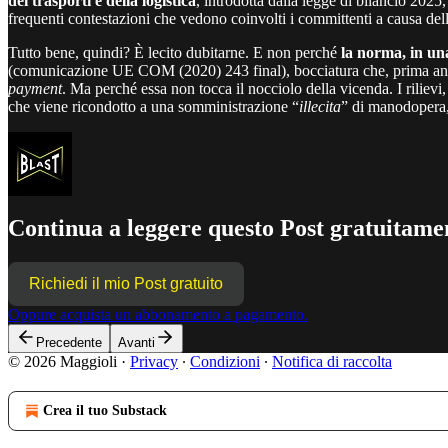
dei trasporti e della logistica
, introdotta dalla legge di bilancio 2025
frequenti contestazioni che vedono coinvolti i committenti a causa dell’
Tutto bene, quindi? È lecito dubitarne. E non perché
la norma, in una
(comunicazione UE COM (2020) 243 final), bocciatura che, prima anc
payment
. Ma perché essa non tocca il nocciolo della vicenda. I rilievi,
che viene ricondotto a una somministrazione “
illecita
” di manodopera,
Continua a leggere questo Post gratuitamen
Richiedi il mio Post gratuito
Oppure acquista un abbonamento a pagamento.
Precedente
Avanti
© 2026 Maggioli
·
Privacy
∙
Condizioni
∙
Notifica di raccolta
Crea il tuo Substack