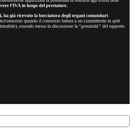
evidentemente apprezzata la possibilità di sottrarsi agli effetti delle
lvere l’IVA in luogo del prestatore.
, ha già ricevuto la bocciatura degli organi comunitari
ato/consorzio quando il consorzio fattura a un committente in
split
detraibile), essendo messa in discussione la “
genuinità”
del rapporto