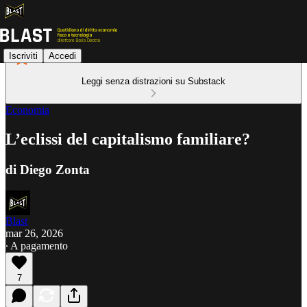
Iscriviti
Accedi
Leggi senza distrazioni su Substack
Economia
L’eclissi del capitalismo familiare?
di Diego Zonta
Blast
mar 26, 2026
∙ A pagamento
7