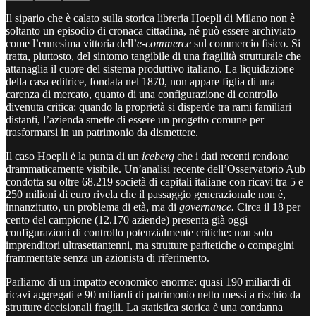
Il sipario che è calato sulla storica libreria Hoepli di Milano non è
soltanto un episodio di cronaca cittadina, né può essere archiviato
come l’ennesima vittoria dell’
e-commerce
sul commercio fisico. Si
tratta, piuttosto, del sintomo tangibile di una fragilità strutturale che
attanaglia il cuore del sistema produttivo italiano. La liquidazione
della casa editrice, fondata nel 1870, non appare figlia di una
carenza di mercato, quanto di una configurazione di controllo
divenuta critica: quando la proprietà si disperde tra rami familiari
distanti, l’azienda smette di essere un progetto comune per
trasformarsi in un patrimonio da dismettere.
Il caso Hoepli è la punta di un
iceberg
che i dati recenti rendono
drammaticamente visibile. Un’analisi recente dell’Osservatorio Aub
condotta su oltre 68.219 società di capitali italiane con ricavi tra 5 e
250 milioni di euro rivela che il passaggio generazionale non è,
innanzitutto, un problema di età, ma di
governance.
Circa il 18 per
cento del campione (12.170 aziende) presenta già oggi
configurazioni di controllo potenzialmente critiche: non solo
imprenditori ultrasettantenni, ma strutture paritetiche o compagini
frammentate senza un azionista di riferimento.
Parliamo di un impatto economico enorme: quasi 190 miliardi di
ricavi aggregati e 90 miliardi di patrimonio netto messi a rischio da
strutture decisionali fragili. La statistica storica è una condanna