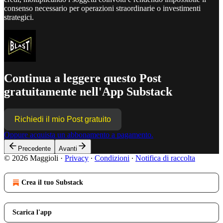
consenso necessario per operazioni straordinarie o investimenti
strategici.
Continua a leggere questo Post
gratuitamente nell'App Substack
Richiedi il mio Post gratuito
Oppure acquista un abbonamento a pagamento.
Precedente
Avanti
© 2026 Maggioli
·
Privacy
∙
Condizioni
∙
Notifica di raccolta
Crea il tuo Substack
Scarica l'app