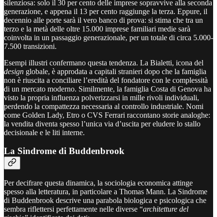
silenziosa: solo il 30 per cento delle imprese sopravvive alla seconda
generazione, e appena il 13 per cento raggiunge la terza. Eppure, il
decennio alle porte sarà il vero banco di prova: si stima che tra un
terzo e la metà delle oltre 15.000 imprese familiari medie sarà
coinvolta in un passaggio generazionale, per un totale di circa 5.000-
7.500 transizioni.
Esempi illustri confermano questa tendenza. La Bialetti, icona del
design
globale, è approdata a capitali stranieri dopo che la famiglia
non è riuscita a conciliare l’eredità del fondatore con le complessità
di un mercato moderno. Similmente, la famiglia Costa di Genova ha
visto la propria influenza polverizzarsi in mille rivoli individuali,
perdendo la compattezza necessaria al controllo industriale. Nomi
come Golden Lady, Etro o CVS Ferrari raccontano storie analoghe:
la vendita diventa spesso l’unica via d’uscita per eludere lo stallo
decisionale e le liti interne.
La Sindrome di Buddenbrook
Per decifrare questa dinamica, la sociologia economica attinge
spesso alla letteratura, in particolare a Thomas Mann. La Sindrome
di Buddenbrook descrive una parabola biologica e psicologica che
sembra riflettersi perfettamente nelle diverse “
architetture del