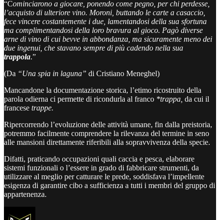
“C
ominciarono a giocare, ponendo come pegno, per chi perdesse,
l’acquisto di ulteriore vino. Moroni, buttando le carte a casaccio,
fece vincere costantemente i due, lamentandosi della sua sfortuna
ma complimentandosi della loro bravura al gioco. Pagò diverse
arne di vino di cui bevve in abbondanza, ma sicuramente meno dei
due ingenui, che stavano sempre di più cadendo nella sua
trappola
.”
(Da
“Una spia in laguna”
di Cristiano Meneghel)
Mancandone la documentazione storica, l’etimo ricostruito della
parola odierna ci permette di ricondurla al franco
*trappa,
da cui il
francese
trappe.
Ripercorrendo l’evoluzione delle attività umane, fin dalla preistoria,
potremmo facilmente comprendere la rilevanza del termine in seno
alle mansioni direttamente riferibili alla sopravvivenza della specie.
Difatti, praticando occupazioni quali caccia e pesca, elaborare
sistemi funzionali o l’essere in grado di fabbricare strumenti, da
utilizzare al meglio per catturare le prede, soddisfava l’impellente
esigenza di garantire cibo a sufficienza a tutti i membri del gruppo di
appartenenza.