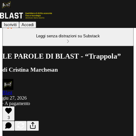
Iscriviti
Accedi
Leggi senza distrazioni su Substack
LE PAROLE DI BLAST - “Trappola”
di Cristina Marchesan
Blast
giu 27, 2026
∙ A pagamento
3