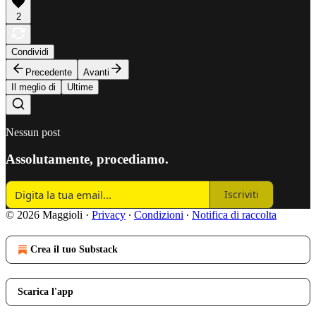
2
Condividi
Precedente
Avanti
Il meglio di
Ultime
Nessun post
Assolutamente, procediamo.
Iscriviti
© 2026 Maggioli
·
Privacy
∙
Condizioni
∙
Notifica di raccolta
Crea il tuo Substack
Scarica l'app