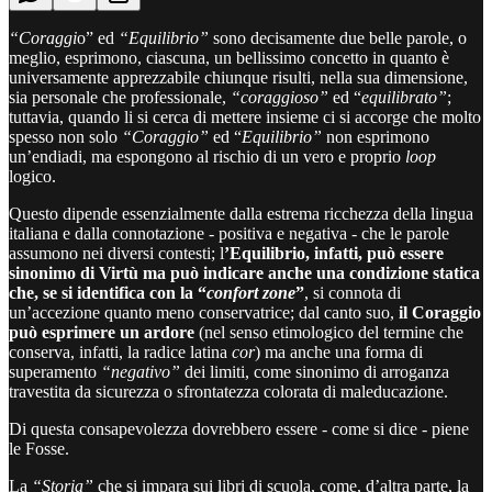
“Coraggi
o” ed
“Equilibrio”
sono decisamente due belle parole, o
meglio, esprimono, ciascuna, un bellissimo concetto in quanto è
universamente apprezzabile chiunque risulti, nella sua dimensione,
sia personale che professionale,
“coraggioso”
ed “
equilibrato”
;
tuttavia, quando li si cerca di mettere insieme ci si accorge che molto
spesso non solo
“Coraggio”
ed “
Equilibrio”
non esprimono
un’endiadi, ma espongono al rischio di un vero e proprio
loop
logico.
Questo dipende essenzialmente dalla estrema ricchezza della lingua
italiana e dalla connotazione - positiva e negativa - che le parole
assumono nei diversi contesti; l
’Equilibrio, infatti, può essere
sinonimo di Virtù ma può indicare anche una condizione statica
che, se si identifica con la “
confort zone
”
, si connota di
un’accezione quanto meno conservatrice; dal canto suo,
il Coraggio
può esprimere un ardore
(nel senso etimologico del termine che
conserva, infatti, la radice latina
cor
) ma anche una forma di
superamento
“negativo”
dei limiti, come sinonimo di arroganza
travestita da sicurezza o sfrontatezza colorata di maleducazione.
Di questa consapevolezza dovrebbero essere - come si dice - piene
le Fosse.
La
“Storia”
che si impara sui libri di scuola, come, d’altra parte, la