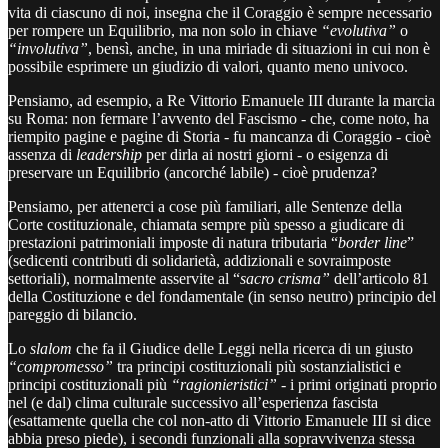
vita di ciascuno di noi, insegna che il Coraggio è sempre necessario
per rompere un Equilibrio, ma non solo in chiave
“evolutiva”
o
“involutiva”
, bensì, anche, in una miriade di situazioni in cui non è
possibile esprimere un giudizio di valori, quanto meno univoco.
Pensiamo, ad esempio, a Re Vittorio Emanuele III durante la marcia
su Roma: non fermare l’avvento del Fascismo - che, come noto, ha
riempito pagine e pagine di Storia - fu mancanza di Coraggio - cioè
assenza di
leadership
per dirla ai nostri giorni - o esigenza di
preservare un Equilibrio (ancorché labile) - cioè prudenza?
Pensiamo, per attenerci a cose più familiari, alle Sentenze della
Corte costituzionale, chiamata sempre più spesso a giudicare di
prestazioni patrimoniali imposte di natura tributaria “
border line
”
(sedicenti contributi di solidarietà, addizionali e sovraimposte
settoriali), normalmente asservite al “
sacro crisma”
dell’articolo 81
della Costituzione e del fondamentale (in senso neutro) principio del
pareggio di bilancio.
Lo
slalom
che fa il Giudice delle Leggi nella ricerca di un giusto
“compromesso”
tra principi costituzionali più sostanzialistici e
principi costituzionali più
“ragionieristici”
- i primi originati proprio
nel (e dal) clima culturale successivo all’esperienza fascista
(esattamente quella che col non-atto di Vittorio Emanuele III si dice
abbia preso piede), i secondi funzionali alla sopravvivenza stessa