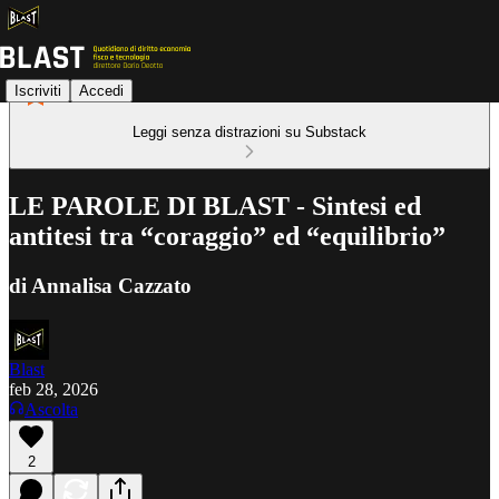
Iscriviti
Accedi
Leggi senza distrazioni su Substack
LE PAROLE DI BLAST - Sintesi ed
antitesi tra “coraggio” ed “equilibrio”
di Annalisa Cazzato
Blast
feb 28, 2026
Ascolta
2