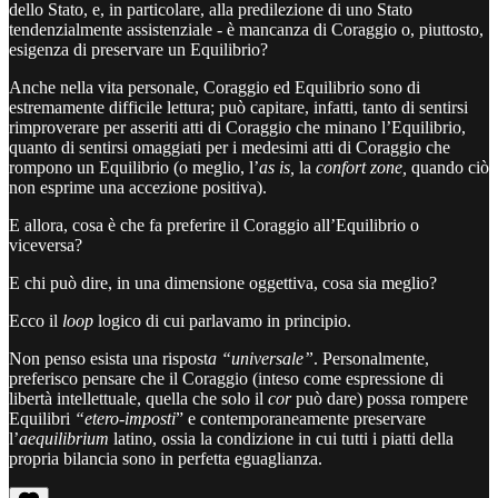
dello Stato, e, in particolare, alla predilezione di uno Stato
tendenzialmente assistenziale - è mancanza di Coraggio o, piuttosto,
esigenza di preservare un Equilibrio?
Anche nella vita personale, Coraggio ed Equilibrio sono di
estremamente difficile lettura; può capitare, infatti, tanto di sentirsi
rimproverare per asseriti atti di Coraggio che minano l’Equilibrio,
quanto di sentirsi omaggiati per i medesimi atti di Coraggio che
rompono un Equilibrio (o meglio, l’
as is,
la
confort zone,
quando ciò
non esprime una accezione positiva).
E allora, cosa è che fa preferire il Coraggio all’Equilibrio o
viceversa?
E chi può dire, in una dimensione oggettiva, cosa sia meglio?
Ecco il
loop
logico di cui parlavamo in principio.
Non penso esista una rispost
a “universale”
. Personalmente,
preferisco pensare che il Coraggio (inteso come espressione di
libertà intellettuale, quella che solo il
cor
può dare) possa rompere
Equilibri
“etero-imposti
” e contemporaneamente preservare
l’
aequilibrium
latino,
ossia la condizione in cui tutti i piatti della
propria bilancia sono in perfetta eguaglianza.