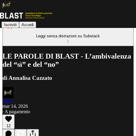
Iscriviti
Accedi
Leggi senza distrazioni su Substack
LE PAROLE DI BLAST - L’ambivalenza
del “sì” e del “no”
di Annalisa Cazzato
Blast
mar 14, 2026
∙ A pagamento
12