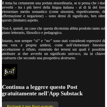
Il tema ha certamente una portata straordinaria, se si pensa che i due
avverbi - tra i più brevi della lingua italiana - al di là del loro
elementare merito semantico (come sinonimi, rispettivamente, di
affermazione e negazione) - sono densi di significato, ben oltre
questo (limitato) aspetto.
Non è, quindi, un caso che questa dicotomia abbia prodotto tanto sul
piano letterario, filosofico e pedagogico.
Intanto, non sempre “
sì”
e
“no”
sono stati considerati espressivi di
una vera e propria antitesi, come nell’elementare binomio
accettazione o rifiuto, esistendo dei terreni sui quali è possibile
attribuire ai due avverbi un significato univoco, sia in chiave
costruens
che secondo una prospettiva
destruens
.
Continua a leggere questo Post
gratuitamente nell'App Substack
Richiedi il mio Post gratuito