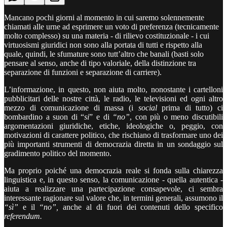
Mancano pochi giorni al momento in cui saremo solennemente
chiamati alle urne ad esprimere un voto di preferenza (tecnicamente
molto complesso) su una materia - di rilievo costituzionale - i cui
virtuosismi giuridici non sono alla portata di tutti e rispetto alla
quale, quindi, le sfumature sono tutt’altro che banali (basti solo
pensare al senso, anche di tipo valoriale, della distinzione tra
separazione di funzioni e separazione di carriere).
L’informazione, in questo, non aiuta molto, nonostante i cartelloni
pubblicitari delle nostre città, le radio, le televisioni ed ogni altro
mezzo di comunicazione di massa (i
social
prima di tutto) ci
bombardino a suon di “
si
” e di
“no”
, con più o meno discutibili
argomentazioni giuridiche, etiche, ideologiche o, peggio, con
motivazioni di carattere politico, che rischiano di trasformare uno dei
più importanti strumenti di democrazia diretta in un sondaggio sul
gradimento politico del momento.
Ma proprio poiché una democrazia reale si fonda sulla chiarezza
linguistica e, in questo senso, la comunicazione - quella autentica -
aiuta a realizzare una partecipazione consapevole, ci sembra
interessante ragionare sul valore che, in termini generali, assumono il
“sì”
e il
“no”,
anche al di fuori dei contenuti dello specifico
referendum.