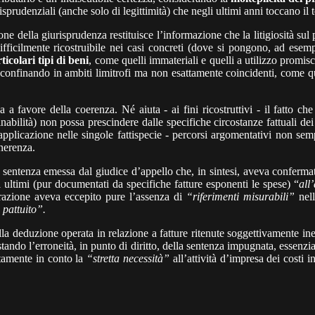
sprudenziali (anche solo di legittimità) che negli ultimi anni toccano il 
ne della giurisprudenza restituisce l’informazione che la litigiosità sul 
ifficilmente ricostruibile nei casi concreti (dove si pongono, ad ese
icolari tipi di beni
, come quelli immateriali e quelli a utilizzo prom
sconfinando in ambiti limitrofi ma non esattamente coincidenti, come que
favore della coerenza. Né aiuta - ai fini ricostruttivi - il fatto che
nabilità) non possa prescindere dalle specifiche circostanze fattuali dei
applicazione nelle singole fattispecie - percorsi argomentativi non se
inerenza.
sentenza emessa dal giudice d’appello che, in sintesi, aveva confermato 
i ultimi (pur documentati da specifiche fatture esponenti le spese) “
all
razione aveva eccepito pure l’assenza di
“riferimenti misurabili”
nell
 pattuito”.
 alla deduzione operata in relazione a fatture ritenute soggettivamente ine
tando l’erroneità, in punto di diritto, della sentenza impugnata, essenzia
itamente in conto la
“stretta necessità”
all’attività d’impresa dei costi i