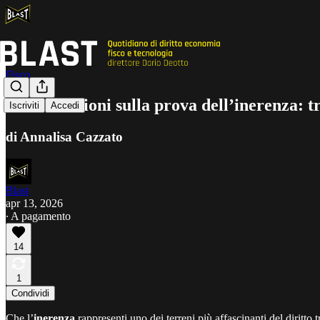
Fisco
Le oscillazioni sulla prova dell’inerenza: tr
Iscriviti
Accedi
di Annalisa Cazzato
Blast
apr 13, 2026
∙ A pagamento
14
1
Condividi
Che l’
inerenza
rappresenti uno dei terreni più affascinanti del diritto 