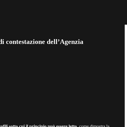
o di contestazione dell’Agenzia
ofili sotto cui il principio può essere letto
, come dimostra la