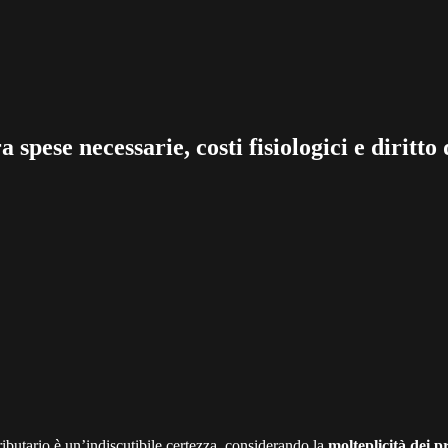
a spese necessarie, costi fisiologici e diritt
tributario è un’indiscutibile certezza, considerando la
molteplicità dei pr