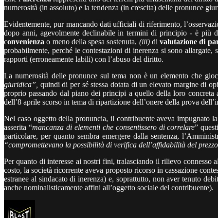
numerosità (in assoluto) e la tendenza (in crescita) delle pronunce giuri
Evidentemente, pur mancando dati ufficiali di riferimento, l’osservazio
dopo anni, agevolmente declinabile in termini di principio - è più d
c
onvenienza
o meno della spesa sostenuta,
(iii)
di
valutazione di part
probabilmente, perché le contestazioni di inerenza si sono allargate, 
rapporti (erroneamente labili) con l’abuso del diritto.
La numerosità delle pronunce sul tema non è un elemento che gioca a 
giuridica”,
quindi di per sé stessa dotata di un elevato margine di opi
proprio passando dal piano dei principi a quello della loro concreta 
dell’8 aprile scorso in tema di ripartizione dell’onere della prova dell’
Nel caso oggetto della pronuncia, il contribuente aveva impugnato la 
asserita “
mancanza di elementi che consentissero di correlare
” quest
particolare, per quanto sembra emergere dalla sentenza, l’Amminist
“compromettevano la possibilità di verifica dell’affidabilità del prezzo
Per quanto di interesse ai nostri fini, tralasciando il rilievo connesso
costo, la società ricorrente aveva proposto ricorso in cassazione contes
estranee al sindacato di inerenza) e, soprattutto, non aver tenuto deb
anche nominalisticamente affini all’oggetto sociale del contribuente).