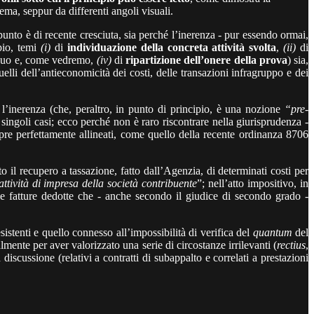
tema, seppur da differenti angoli visuali.
punto è di recente cresciuta, sia perché l’inerenza - pur essendo ormai,
mpio, temi
(i)
di
individuazione della concreta attività svolta
,
(ii)
di
iscuo e, come vedremo,
(iv)
di
ripartizione dell’onere della prova
) sia,
lli dell’antieconomicità dei costi, delle transazioni infragruppo e dei
 l’inerenza (che, peraltro, in punto di principio, è una nozione
“pre-
 singoli casi; ecco perché non è raro riscontrare nella giurisprudenza -
mpre perfettamente allineati, come quello della recente ordinanza 8706
il recupero a tassazione, fatto dall’Agenzia, di determinati costi per
’attività di impresa della società contribuente
”; nell’atto impositivo, in
e fatture dedotte che - anche secondo il giudice di secondo grado -
sistenti e quello connesso all’impossibilità di verifica del
quantum
del
lmente per aver valorizzato una serie di circostanze irrilevanti (
rectius
,
n discussione (relativi a contratti di subappalto e correlati a prestazioni