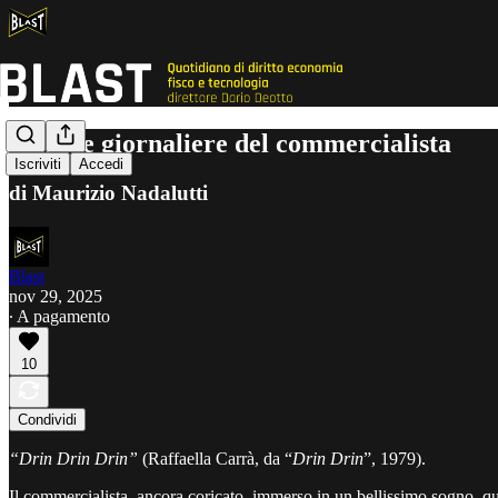
Le note giornaliere del commercialista
Iscriviti
Accedi
di Maurizio Nadalutti
Blast
nov 29, 2025
∙ A pagamento
10
Condividi
“Drin Drin Drin”
(Raffaella Carrà, da “
Drin Drin
”, 1979).
Il commercialista, ancora coricato, immerso in un bellissimo sogno, qu