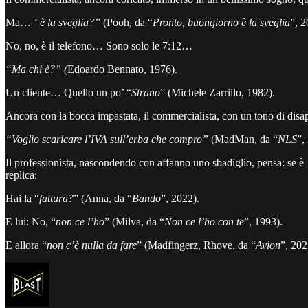
Ma…
“è la sveglia?”
(Pooh, da “
Pronto, buongiorno è la sveglia
”, 2
No, no, è il telefono… Sono solo le 7:12…
“Ma chi è?” (
Edoardo Bennato, 1976).
Un cliente… Quello un po’ “
Strano
” (Michele Zarrillo, 1982).
Ancora con la bocca impastata, il commercialista, con un tono di dis
“Voglio scaricare l’IVA sull’erba che compro”
(MadMan, da “
NLS
”,
Il professionista, nascondendo con affanno uno sbadiglio, pensa: se è
replica:
Hai la “
fattura?
” (Anna, da “
Bando
”, 2022).
E lui: No, “
non ce l’ho
” (Milva, da “
Non ce l’ho con te
”, 1993).
E allora “
non c’è nulla da fare
” (Madfingerz, Rhove, da “
Avion
”, 202