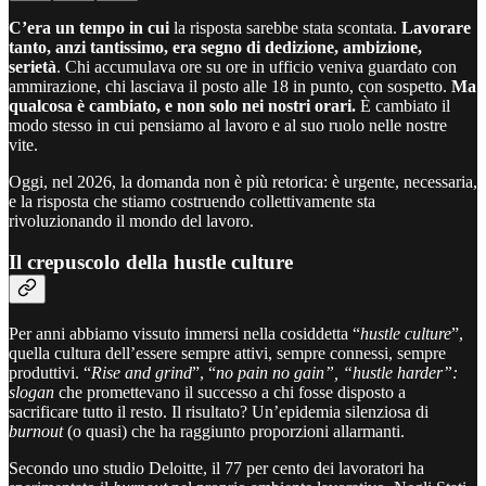
C’era un tempo in cui
la risposta sarebbe stata scontata.
Lavorare
tanto, anzi tantissimo, era segno di dedizione, ambizione,
serietà
. Chi accumulava ore su ore in ufficio veniva guardato con
ammirazione, chi lasciava il posto alle 18 in punto, con sospetto.
Ma
qualcosa è cambiato, e non solo nei nostri orari.
È cambiato il
modo stesso in cui pensiamo al lavoro e al suo ruolo nelle nostre
vite.
Oggi, nel 2026, la domanda non è più retorica: è urgente, necessaria,
e la risposta che stiamo costruendo collettivamente sta
rivoluzionando il mondo del lavoro.
Il crepuscolo della hustle culture
Per anni abbiamo vissuto immersi nella cosiddetta “
hustle culture
”,
quella cultura dell’essere sempre attivi, sempre connessi, sempre
produttivi. “
Rise and grind
”, “
no pain no gain”, “hustle harder”:
slogan
che promettevano il successo a chi fosse disposto a
sacrificare tutto il resto. Il risultato? Un’epidemia silenziosa di
burnout
(o quasi) che ha raggiunto proporzioni allarmanti.
Secondo uno studio Deloitte, il 77 per cento dei lavoratori ha