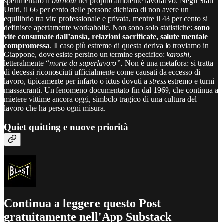
sperimentato il
burnout
nel proprio ambiente lavorativo. Negli Stati
Uniti, il 66 per cento delle persone dichiara di non avere un
equilibrio tra vita professionale e privata, mentre il 48 per cento si
definisce apertamente workaholic. Non sono solo statistiche:
sono
vite consumate dall’ansia, relazioni sacrificate, salute mentale
compromessa
. Il caso più estremo di questa deriva lo troviamo in
Giappone, dove esiste persino un termine specifico:
karoshi
,
letteralmente “
morte da superlavoro”.
Non è una metafora: si tratta
di decessi riconosciuti ufficialmente come causati da eccesso di
lavoro, tipicamente per infarto o ictus dovuti a
stress
estremo e turni
massacranti. Un fenomeno documentato fin dal 1969, che continua a
mietere vittime ancora oggi, simbolo tragico di una cultura del
lavoro che ha perso ogni misura.
Quiet quitting e nuove priorità
Continua a leggere questo Post
gratuitamente nell'App Substack