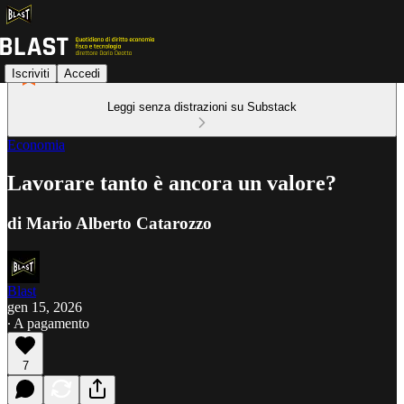
Iscriviti
Accedi
Leggi senza distrazioni su Substack
Economia
Lavorare tanto è ancora un valore?
di Mario Alberto Catarozzo
Blast
gen 15, 2026
∙ A pagamento
7