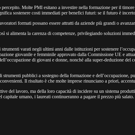
 percepito. Molte PMI esitano a investire nella formazione per il timore
ica sostenere costi immediati per benefici futuri: se il futuro è incerto,
avoratori formati possano essere attratti da aziende più grandi o avanzare 
ì si alimenta la carenza di competenze, privilegiando soluzioni immediate 
li strumenti varati negli ultimi anni dalle istituzioni per sostenere l’o
cupazione giovanile e femminile approvato dalla Commissione UE e attuato
dell’occupazione di giovani e donne, nonché alla super-deduzione del c
li strumenti pubblici a sostegno della formazione e dell’occupazione, pu
enienti. Il risultato è che molte imprese rinunciano a priori, accentuan
ttive del lavoro, ma della loro capacità di incidere su un sistema produtt
el capitale umano, i laureati continueranno a pagare il prezzo più salato