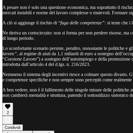
A pesare non è solo una questione economica, ma soprattutto il rischio
mercati instabili e norme del lavoro complesse o mutevoli. Formare signif
A ciò si aggiunge il rischio di “
fuga delle competenze”:
si teme che i l
Ne deriva un cortocircuito: non si forma per non perdere risorse, ma cos
di lungo periodo.
Lo sconfortante scenario persiste, peraltro, nonostante le politiche e g
lavoro”
, al regime di aiuti da 1,1 miliardi di euro a sostegno dell’oc
“
Coesione Lavoro
”) a sostegno dell’autoimpiego e della promozione 
introdotta dall’articolo 4 del d.lgs. n. 216/2023.
Nemmeno il sistema degli incentivi riesce a colmare questo divario. G
e competenze specifiche e non sempre sono percepiti come realmente conv
A ben vedere, non è il fallimento delle singole misure delle politiche a
non cambierà mentalità e struttura, patendo il sottoutilizzo sistemico d
2
Condividi