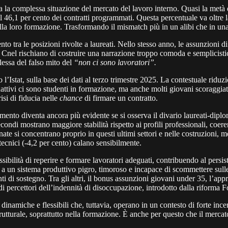
la complessa situazione del mercato del lavoro interno. Quasi la metà dell
 il 46,1 per cento dei contratti programmati. Questa percentuale va oltr
lla loro formazione. Trasformando il mismatch più in un alibi che in un
cento tra le posizioni rivolte a laureati. Nello stesso anno, le assunzioni
 dal Cnel rischiano di costruire una narrazione troppo comoda e semplici
lessa del falso mito del
“non ci sono lavoratori”.
’Istat, sulla base dei dati al terzo trimestre 2025. La contestuale riduz
inattivi ci sono studenti in formazione, ma anche molti giovani scoraggi
risi di fiducia nelle
chance
di firmare un contratto.
eamento diventa ancora più evidente se si osserva il divario laureati-diplo
condi mostrano maggiore stabilità rispetto ai profili professionali, coere
ate si concentrano proprio in questi ultimi settori e nelle costruzioni, men
 tecnici (-4,2 per cento) calano sensibilmente.
sibilità di reperire e formare lavoratori adeguati, contribuendo al persi
zi a un sistema produttivo pigro, timoroso e incapace di scommettere su
nti di sostegno. Tra gli altri, il bonus assunzioni giovani under 35, l’ap
i percettori dell’indennità di disoccupazione, introdotto dalla riforma F
inamiche e flessibili che, tuttavia, operano in un contesto di forte incert
rutturale, soprattutto nella formazione. È anche per questo che il merca