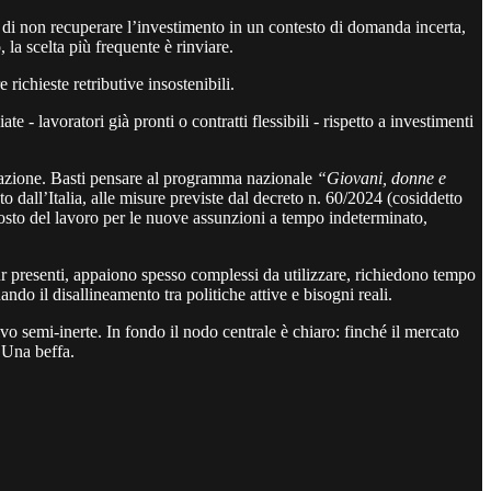
 di non recuperare l’investimento in un contesto di domanda incerta,
 la scelta più frequente è rinviare.
richieste retributive insostenibili.
- lavoratori già pronti o contratti flessibili - rispetto a investimenti
ccupazione. Basti pensare al programma nazionale
“Giovani, donne e
 dall’Italia, alle misure previste dal decreto n. 60/2024 (cosiddetto
osto del lavoro per le nuove assunzioni a tempo indeterminato,
r presenti, appaiono spesso complessi da utilizzare, richiedono tempo
do il disallineamento tra politiche attive e bisogni reali.
ivo semi-inerte. In fondo il nodo centrale è chiaro: finché il mercato
. Una beffa.