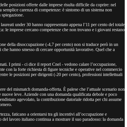
e posizioni offerte dalle imprese risulta difficile da coprire: nel
e la semplice carenza di competenze: è sintomo di un sistema non
a spiegazione.
 di laureati under 30 hanno rappresentato appena l’11 per cento del totale
stica: le imprese cercano competenze che non trovano e i giovani restano
ione della disoccupazione (-4,7 per cento) non si traduce però in un
ati che hanno smesso di cercare opportunità lavorative. Quel che a
mati. I primi - ci dice il report Cnel - vedono calare l’occupazione,
nte con la forte richiesta di figure tecniche e operative nel commercio
tre le posizioni per dirigenti (-20 per cento), professioni intellettuali
stere del mismatch domanda-offerta. È palese che l’attuale scenario non
lle nuove leve. Aziende con una domanda qualificata debole e poco
prendistato agevolato, la contribuzione datoriale ridotta per chi assume
ornero.
ezza, faticano a orientarsi tra gli incentivi all’occupazione e
to del lavoro italiano continua a mostrare il suo paradosso: la domanda