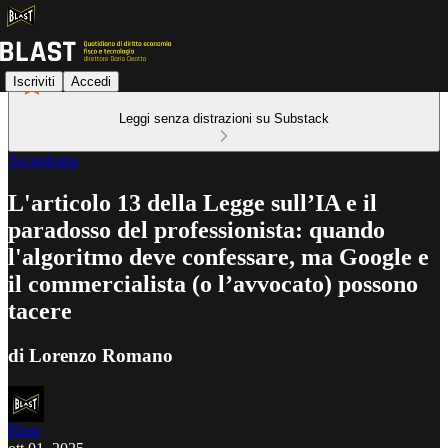
Iscriviti
Accedi
Leggi senza distrazioni su Substack
Tecnologia
L'articolo 13 della Legge sull’IA e il
paradosso del professionista: quando
l'algoritmo deve confessare, ma Google e
il commercialista (o l’avvocato) possono
tacere
di Lorenzo Romano
Blast