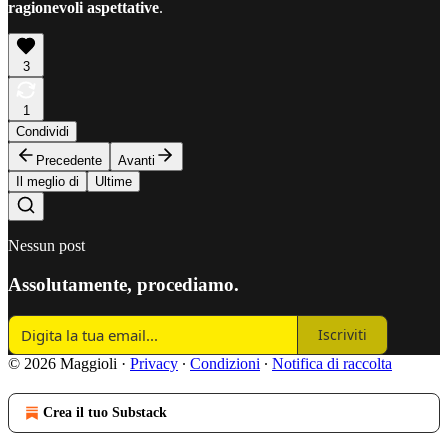
ragionevoli aspettative
.
3
1
Condividi
Precedente
Avanti
Il meglio di
Ultime
Nessun post
Assolutamente, procediamo.
Iscriviti
© 2026 Maggioli
·
Privacy
∙
Condizioni
∙
Notifica di raccolta
Crea il tuo Substack