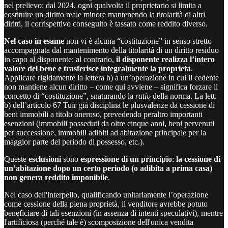
nel prelievo: dal 2024, ogni qualvolta il proprietario si limita a
costituire un diritto reale minore mantenendo la titolarità di altri
diritti, il corrispettivo conseguito è tassato come reddito diverso.
Nel caso in esame
non vi è alcuna “costituzione” in senso stretto
accompagnata dal mantenimento della titolarità di un diritto residuo
in capo al disponente: al contrario,
il disponente realizza l’intero
valore del bene e trasferisce integralmente la proprietà
.
Applicare rigidamente la lettera h) a un’operazione in cui il cedente
non mantiene alcun diritto – come qui avviene – significa forzare il
concetto di “costituzione”, snaturando la
ratio
della norma. La lett.
b) dell’articolo 67 Tuir già disciplina le plusvalenze da cessione di
beni immobili a titolo oneroso, prevedendo peraltro importanti
esenzioni (immobili posseduti da oltre cinque anni, beni pervenuti
per successione, immobili adibiti ad abitazione principale per la
maggior parte del periodo di possesso, etc.).
Queste
esclusioni
sono
espressione di un principio
:
la cessione di
un’abitazione dopo un certo periodo (o adibita a prima casa)
non genera reddito imponibile
.
Nel caso dell'interpello, qualificando unitariamente l’operazione
come cessione della piena proprietà, il venditore avrebbe potuto
beneficiare di tali esenzioni (in assenza di intenti speculativi), mentre
l'artificiosa (perché tale è) scomposizione dell'unica vendita