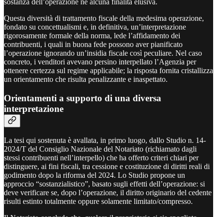
sostanza dell’operazione né alcuna finalità elusiva.
Questa diversità di trattamento fiscale della medesima operazione,
fondato su concettualismi e, in definitiva, un’interpretazione
rigorosamente formale della norma, lede l’affidamento dei
contribuenti, i quali in buona fede possono aver pianificato
l’operazione ignorando un’insidia fiscale così peculiare. Nel caso
concreto, i venditori avevano persino interpellato l’Agenzia per
ottenere certezza sul regime applicabile; la risposta fornita cristallizza
un orientamento che risulta penalizzante e inaspettato.
Orientamenti a supporto di una diversa
interpretazione
La tesi qui sostenuta è avallata, in primo luogo, dallo Studio n. 14-
2024/T del Consiglio Nazionale del Notariato (richiamato dagli
stessi contribuenti nell’interpello) che ha offerto criteri chiari per
distinguere, ai fini fiscali, tra cessione e costituzione di diritti reali di
godimento dopo la riforma del 2024. Lo Studio propone un
approccio “sostanzialistico”, basato sugli effetti dell’operazione: si
deve verificare se, dopo l’operazione, il diritto originario del cedente
risulti estinto totalmente oppure solamente limitato/compresso.