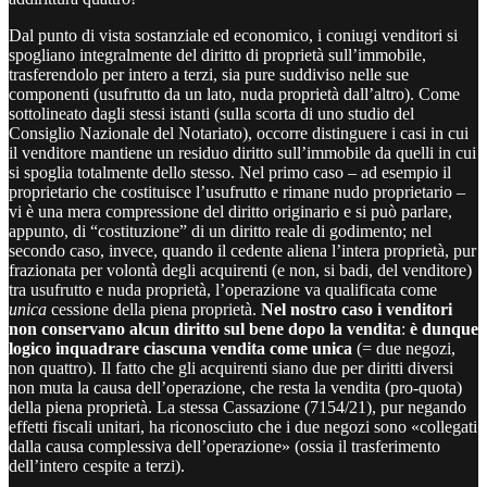
Dal punto di vista sostanziale ed economico, i coniugi venditori si
spogliano integralmente del diritto di proprietà sull’immobile,
trasferendolo per intero a terzi, sia pure suddiviso nelle sue
componenti (usufrutto da un lato, nuda proprietà dall’altro). Come
sottolineato dagli stessi istanti (sulla scorta di uno studio del
Consiglio Nazionale del Notariato), occorre distinguere i casi in cui
il venditore mantiene un residuo diritto sull’immobile da quelli in cui
si spoglia totalmente dello stesso. Nel primo caso – ad esempio il
proprietario che costituisce l’usufrutto e rimane nudo proprietario –
vi è una mera compressione del diritto originario e si può parlare,
appunto, di “costituzione” di un diritto reale di godimento; nel
secondo caso, invece, quando il cedente aliena l’intera proprietà, pur
frazionata per volontà degli acquirenti (e non, si badi, del venditore)
tra usufrutto e nuda proprietà, l’operazione va qualificata come
unica
cessione della piena proprietà.
Nel nostro caso i venditori
non conservano alcun diritto sul bene dopo la vendita
:
è dunque
logico inquadrare ciascuna vendita come unica
(= due negozi,
non quattro). Il fatto che gli acquirenti siano due per diritti diversi
non muta la causa dell’operazione, che resta la vendita (pro-quota)
della piena proprietà. La stessa Cassazione (7154/21), pur negando
effetti fiscali unitari, ha riconosciuto che i due negozi sono «collegati
dalla causa complessiva dell’operazione» (ossia il trasferimento
dell’intero cespite a terzi).