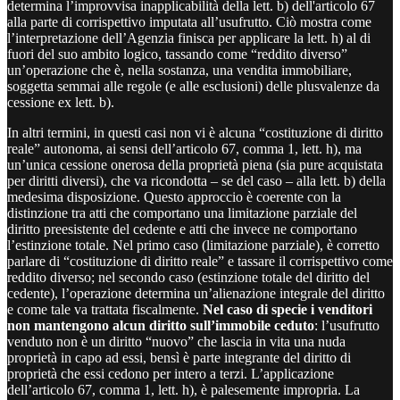
determina l’improvvisa inapplicabilità della lett. b) dell'articolo 67
alla parte di corrispettivo imputata all’usufrutto. Ciò mostra come
l’interpretazione dell’Agenzia finisca per applicare la lett. h) al di
fuori del suo ambito logico, tassando come “reddito diverso”
un’operazione che è, nella sostanza, una vendita immobiliare,
soggetta semmai alle regole (e alle esclusioni) delle plusvalenze da
cessione ex lett. b).
In altri termini, in questi casi non vi è alcuna “costituzione di diritto
reale” autonoma, ai sensi dell’articolo 67, comma 1, lett. h), ma
un’unica cessione onerosa della proprietà piena (sia pure acquistata
per diritti diversi), che va ricondotta – se del caso – alla lett. b) della
medesima disposizione. Questo approccio è coerente con la
distinzione tra atti che comportano una limitazione parziale del
diritto preesistente del cedente e atti che invece ne comportano
l’estinzione totale. Nel primo caso (limitazione parziale), è corretto
parlare di “costituzione di diritto reale” e tassare il corrispettivo come
reddito diverso; nel secondo caso (estinzione totale del diritto del
cedente), l’operazione determina un’alienazione integrale del diritto
e come tale va trattata fiscalmente.
Nel caso di specie i venditori
non mantengono alcun diritto sull’immobile ceduto
: l’usufrutto
venduto non è un diritto “nuovo” che lascia in vita una nuda
proprietà in capo ad essi, bensì è parte integrante del diritto di
proprietà che essi cedono per intero a terzi. L’applicazione
dell’articolo 67, comma 1, lett. h), è palesemente impropria. La