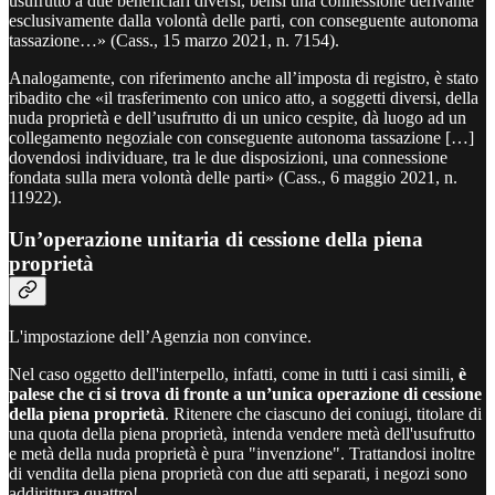
usufrutto a due beneficiari diversi, bensì una connessione derivante
esclusivamente dalla volontà delle parti, con conseguente autonoma
tassazione…» (Cass., 15 marzo 2021, n. 7154).
Analogamente, con riferimento anche all’imposta di registro, è stato
ribadito che «il trasferimento con unico atto, a soggetti diversi, della
nuda proprietà e dell’usufrutto di un unico cespite, dà luogo ad un
collegamento negoziale con conseguente autonoma tassazione […]
dovendosi individuare, tra le due disposizioni, una connessione
fondata sulla mera volontà delle parti» (Cass., 6 maggio 2021, n.
11922).
Un’operazione unitaria di cessione della piena
proprietà
L'impostazione dell’Agenzia non convince.
Nel caso oggetto dell'interpello, infatti, come in tutti i casi simili,
è
palese che ci si trova di fronte a un’unica operazione di cessione
della piena proprietà
. Ritenere che ciascuno dei coniugi, titolare di
una quota della piena proprietà, intenda vendere metà dell'usufrutto
e metà della nuda proprietà è pura "invenzione". Trattandosi inoltre
di vendita della piena proprietà con due atti separati, i negozi sono
addirittura quattro!