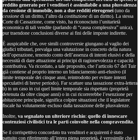
reddito generato per i venditori è assimilabile a una plusvalenza
da cessione di immobile, non a due redditi eterogenei
(uno da
cessione
di un diritto, l’altro da
costituzione
di un diritto). La stessa
Corte di Cassazione, come visto, ha riconosciuto l’unitarietà
economica di tali vendite (parlando di “causa complessiva” unica),
pur traendone conclusioni diverse ai fini delle imposte indirette.
È auspicabile che, ove simili controversie giungano al vaglio dei
giudici tributari, prevalga una valutazione in concreto della natura
dell’operazione, tenendo conto dell’assenza di intenti elusivi e della
necessità di dare attuazione ai principi di ragionevolezza e capacità
contributiva. Va ricordato, a tale proposito, che l’articolo 67 del Tuir
già contiene al proprio interno un bilanciamento anti-elusivo (il
limite temporale dei cinque anni, reintrodotto per evitare intenti
speculativi di breve periodo). Far scattare una tassazione extra-lettera
b) in un caso in cui quel limite temporale sia rispettato (proprietà
detenuta da oltre cinque anni) o in cui ricorrerebbe l’esenzione per
abitazione principale, significa colpire situazioni che il legislatore
fiscale ha volutamente escluso dalla tassazione delle plusvalenze.
Inoltre,
va segnalato un ulteriore rischio
:
quello di innescare
contenziosi civilistici tra le parti coinvolte nella compravendita
.
Se il corrispettivo concordato tra venditori e acquirenti è stato
pattuito con riferimento all’intera piena proprietà, è verosimile che i