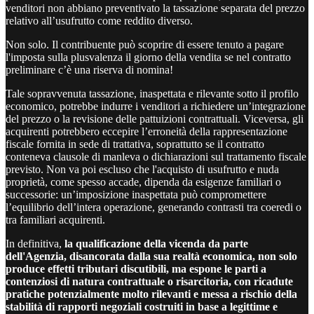
venditori non abbiano preventivato la tassazione separata del prezzo
relativo all’usufrutto come reddito diverso.
Non solo. Il contribuente può scoprire di essere tenuto a pagare
l'imposta sulla plusvalenza il giorno della vendita se nel contratto
preliminare c’è una riserva di nomina!
Tale sopravvenuta tassazione, inaspettata e rilevante sotto il profilo
economico, potrebbe indurre i venditori a richiedere un’integrazione
del prezzo o la revisione delle pattuizioni contrattuali. Viceversa, gli
acquirenti potrebbero eccepire l’erroneità della rappresentazione
fiscale fornita in sede di trattativa, soprattutto se il contratto
conteneva clausole di manleva o dichiarazioni sul trattamento fiscale
previsto. Non va poi escluso che l'acquisto di usufrutto e nuda
proprietà, come spesso accade, dipenda da esigenze familiari o
successorie: un’imposizione inaspettata può compromettere
l’equilibrio dell’intera operazione, generando contrasti tra coeredi o
tra familiari acquirenti.
In definitiva,
la qualificazione della vicenda da parte
dell'Agenzia, disancorata dalla sua realtà economica, non solo
produce effetti tributari discutibili, ma espone le parti a
contenziosi di natura contrattuale o risarcitoria, con ricadute
pratiche potenzialmente molto rilevanti e messa a rischio della
stabilità di rapporti negoziali costruiti in base a legittime e