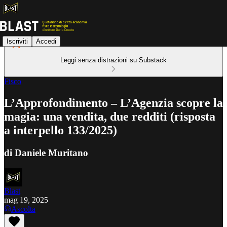
Iscriviti
Accedi
Leggi senza distrazioni su Substack
Fisco
L’Approfondimento – L’Agenzia scopre la
magia: una vendita, due redditi (risposta
a interpello 133/2025)
di Daniele Muritano
Blast
mag 19, 2025
Ascolta