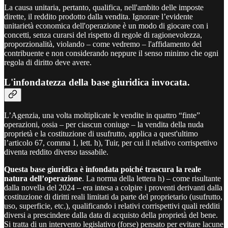
La causa unitaria, pertanto, qualifica, nell'ambito delle imposte
dirette, il reddito prodotto dalla vendita. Ignorare l’evidente
unitarietà economica dell'operazione è un modo di giocare con i
concetti, senza curarsi del rispetto di regole di ragionevolezza,
proporzionalità, violando – come vedremo – l'affidamento del
contribuente e non considerando neppure il senso minimo che ogni
regola di diritto deve avere.
L'infondatezza della base giuridica invocata.
L’Agenzia, una volta moltiplicate le vendite in quattro “finte”
operazioni, ossia – per ciascun coniuge – la vendita della nuda
proprietà e la costituzione di usufrutto, applica a quest'ultimo
l’articolo 67, comma 1, lett. h), Tuir, per cui il relativo corrispettivo
diventa reddito diverso tassabile.
Questa base giuridica è infondata poiché trascura la reale
natura dell’operazione
. La norma della lettera h) – come risultante
dalla novella del 2024 – era intesa a colpire i proventi derivanti dalla
costituzione di diritti reali limitati da parte del proprietario (usufrutto,
uso, superficie, etc.), qualificando i relativi corrispettivi quali redditi
diversi a prescindere dalla data di acquisto della proprietà del bene.
Si tratta di un intervento legislativo (forse) pensato per evitare lacune