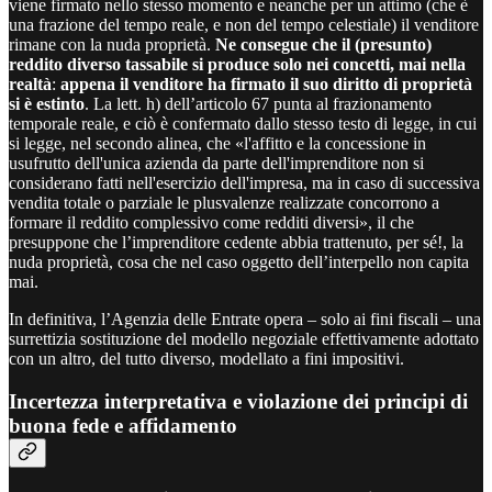
viene firmato nello stesso momento e neanche per un attimo (che è
una frazione del tempo reale, e non del tempo celestiale) il venditore
rimane con la nuda proprietà.
Ne consegue che il (presunto)
reddito diverso tassabile si produce solo nei concetti, mai nella
realtà
:
appena il venditore ha firmato il suo diritto di proprietà
si è estinto
. La lett. h) dell’articolo 67 punta al frazionamento
temporale reale, e ciò è confermato dallo stesso testo di legge, in cui
si legge, nel secondo alinea, che «l'affitto e la concessione in
usufrutto dell'unica azienda da parte dell'imprenditore non si
considerano fatti nell'esercizio dell'impresa, ma in caso di successiva
vendita totale o parziale le plusvalenze realizzate concorrono a
formare il reddito complessivo come redditi diversi», il che
presuppone che l’imprenditore cedente abbia trattenuto, per sé!, la
nuda proprietà, cosa che nel caso oggetto dell’interpello non capita
mai.
In definitiva, l’Agenzia delle Entrate opera – solo ai fini fiscali – una
surrettizia sostituzione del modello negoziale effettivamente adottato
con un altro, del tutto diverso, modellato a fini impositivi.
Incertezza interpretativa e violazione dei principi di
buona fede e affidamento