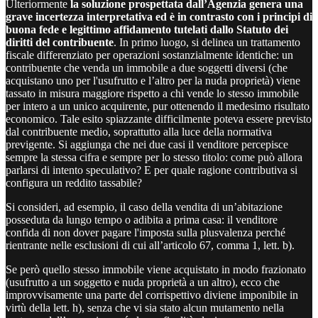
Ulteriormente
la soluzione prospettata dall’Agenzia genera una
grave incertezza interpretativa ed è in contrasto con i principi di
buona fede e legittimo affidamento tutelati dallo Statuto dei
diritti del contribuente
. In primo luogo, si delinea un trattamento
fiscale differenziato per operazioni sostanzialmente identiche: un
contribuente che venda un immobile a due soggetti diversi (che
acquistano uno per l'usufrutto e l’altro per la nuda proprietà) viene
tassato in misura maggiore rispetto a chi vende lo stesso immobile
per intero a un unico acquirente, pur ottenendo il medesimo risultato
economico. Tale esito spiazzante difficilmente poteva essere previsto
dal contribuente medio, soprattutto alla luce della normativa
previgente. Si aggiunga che nei due casi il venditore percepisce
sempre la stessa cifra e sempre per lo stesso titolo: come può allora
parlarsi di intento speculativo? E per quale ragione contributiva si
configura un reddito tassabile?
Si consideri, ad esempio, il caso della vendita di un’abitazione
posseduta da lungo tempo o adibita a prima casa: il venditore
confida di non dover pagare l'imposta sulla plusvalenza perché
rientrante nelle esclusioni di cui all’articolo 67, comma 1, lett. b).
Se però quello stesso immobile viene acquistato in modo frazionato
(usufrutto a un soggetto e nuda proprietà a un altro), ecco che
improvvisamente una parte del corrispettivo diviene imponibile in
virtù della lett. h), senza che vi sia stato alcun mutamento nella