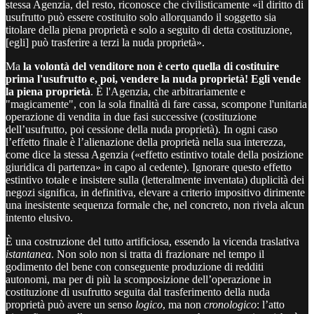
stessa Agenzia, del resto, riconosce che civilisticamente «il diritto di
usufrutto può essere costituito solo allorquando il soggetto sia
titolare della piena proprietà e solo a seguito di detta costituzione,
[egli] può trasferire a terzi la nuda proprietà».
Ma
la volontà del venditore non è certo quella di costituire
prima l'usufrutto e, poi, vendere la nuda proprietà!
Egli vende
la piena proprietà
. È l'Agenzia, che arbitrariamente e
"magicamente", con la sola finalità di fare cassa, scompone l'unitaria
operazione di vendita in
due fasi successive (costituzione
dell’usufrutto, poi cessione della nuda proprietà). In ogni caso
l’effetto finale è l’alienazione della proprietà nella sua interezza,
come dice la stessa Agenzia («effetto estintivo totale della posizione
giuridica di partenza» in capo al cedente). Ignorare questo effetto
estintivo totale e insistere sulla (letteralmente inventata) duplicità dei
negozi significa, in definitiva, elevare a criterio impositivo dirimente
una inesistente sequenza formale che, nel concreto, non rivela alcun
intento elusivo.
È una costruzione del tutto artificiosa, essendo la vicenda traslativa
istantanea
. Non solo non si tratta di frazionare nel tempo il
godimento del bene con conseguente produzione di redditi
autonomi, ma per di più la scomposizione dell’operazione in
costituzione di usufrutto seguita dal trasferimento della nuda
proprietà può avere un senso
logico
, ma non
cronologico
: l’atto