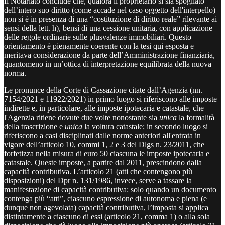
Il Notariato conclude che, qualora il proprietario si sia spogliato
dell’intero suo diritto (come accade nel caso oggetto dell'interpello)
non si è in presenza di una “costituzione di diritto reale” rilevante ai
sensi della lett. h), bensì di una cessione unitaria, con applicazione
delle regole ordinarie sulle plusvalenze immobiliari. Questo
orientamento è pienamente coerente con la tesi qui esposta e
meritava considerazione da parte dell’Amministrazione finanziaria,
quantomeno in un’ottica di interpretazione equilibrata della nuova
norma.
Le pronunce della Corte di Cassazione citate dall’Agenzia (nn.
7154/2021 e 11922/2021) in primo luogo si riferiscono alle imposte
indirette e, in particolare, alle imposte ipotecaria e catastale, che
l'Agenzia ritiene dovute due volte nonostante sia
unica
la formalità
della trascrizione e
unica
la voltura catastale; in secondo luogo si
riferiscono a casi disciplinati dalle norme anteriori all'entrata in
vigore dell’articolo 10, commi 1, 2 e 3 del Dlgs n. 23/2011, che
forfetizza nella misura di euro 50 ciascuna le imposte ipotecaria e
catastale. Queste imposte, a partire dal 2011, prescindono dalla
capacità contributiva. L’articolo 21 (atti che contengono più
disposizioni) del Dpr n. 131/1986, invece, serve a tassare la
manifestazione di capacità contributiva: solo quando un documento
contenga più “atti”, ciascuno espressione di autonoma e piena (e
dunque non agevolata) capacità contributiva, l’imposta si applica
distintamente a ciascuno di essi (articolo 21, comma 1) o alla sola