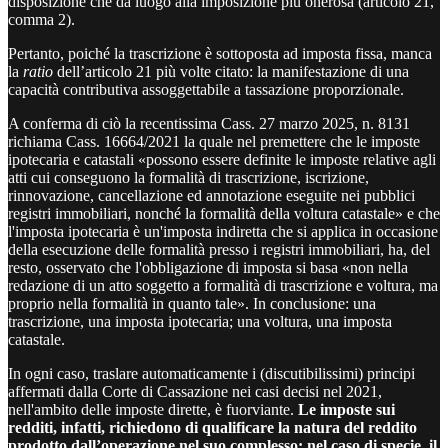
disposizione che dà luogo alla imposizione più onerosa (articolo 21,
comma 2).
Pertanto, poiché la trascrizione è sottoposta ad imposta fissa, manca
la
ratio
dell’articolo 21 più volte citato: la manifestazione di una
capacità contributiva assoggettabile a tassazione proporzionale.
A conferma di ciò la recentissima Cass. 27 marzo 2025, n. 8131
richiama Cass. 16664/2021 la quale nel premettere che le imposte
ipotecaria e catastali «possono essere definite le imposte relative agli
atti cui conseguono la formalità di trascrizione, iscrizione,
rinnovazione, cancellazione ed annotazione eseguite nei pubblici
registri immobiliari, nonché la formalità della voltura catastale» e che
l'imposta ipotecaria è un'imposta indiretta che si applica in occasione
della esecuzione delle formalità presso i registri immobiliari, ha, del
resto, osservato che l'obbligazione di imposta si basa «non nella
redazione di un atto soggetto a formalità di trascrizione e voltura, ma
proprio nella formalità in quanto tale». In conclusione: una
trascrizione, una imposta ipotecaria; una voltura, una imposta
catastale.
In ogni caso, traslare automaticamente i (discutibilissimi) principi
affermati dalla Corte di Cassazione nei casi decisi nel 2021,
nell'ambito delle imposte dirette, è fuorviante.
Le imposte sui
redditi, infatti, richiedono di qualificare la natura del reddito
prodotto dall’operazione nel suo complesso: nel caso di specie, il