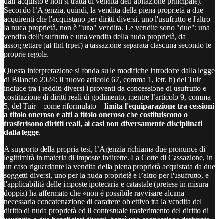
dall’acquisto e non si tratta di vendita dell’abitazione principale).
Secondo l’Agenzia, quindi, la vendita della piena proprietà a due
acquirenti che l'acquistano per diritti diversi, uno l'usufrutto e l'altro
la nuda proprietà, non è "una" vendita. Le vendite sono "due": una
vendita dell'usufrutto e una vendita della nuda proprietà, da
assoggettare (ai fini Irpef) a tassazione separata ciascuna secondo le
proprie regole.
Questa interpretazione si fonda sulle modifiche introdotte dalla legge
di Bilancio 2024: il nuovo articolo 67, comma 1, lett. h) del Tuir
include tra i redditi diversi i proventi da concessione di usufrutto e
costituzione di diritti reali di godimento, mentre l’articolo 9, comma
5, del Tuir – come riformulato –
limita l'equiparazione tra cessioni
a titolo oneroso e atti a titolo oneroso che costituiscono o
trasferisono diritti reali, ai casi non diversamente disciplinati
dalla legge
.
A supporto della propria tesi, l’Agenzia richiama due pronunce di
legittimità in materia di imposte indirette. La Corte di Cassazione, in
un caso riguardante la vendita della piena proprietà acquistata da due
soggetti diversi, uno per la nuda proprietà e l’altro per l'usufrutto, e
l'applicabilità delle imposte ipotecaria e catastale (pretese in misura
doppia) ha affermato che «non è possibile ravvisare alcuna
necessaria concatenazione di carattere obiettivo tra la vendita del
diritto di nuda proprietà ed il contestuale trasferimento del diritto di