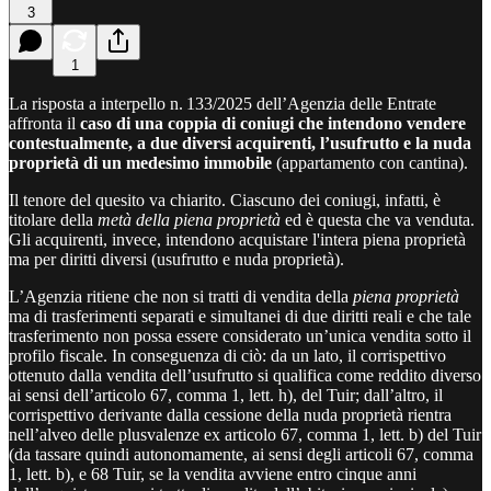
3
1
La risposta a interpello n. 133/2025 dell’Agenzia delle Entrate
affronta il
caso di una coppia di coniugi che intendono vendere
contestualmente, a due diversi acquirenti, l’usufrutto e la nuda
proprietà di un medesimo immobile
(appartamento con cantina).
Il tenore del quesito va chiarito. Ciascuno dei coniugi, infatti, è
titolare della
metà della
piena proprietà
ed è questa che va venduta.
Gli acquirenti, invece, intendono acquistare l'intera piena proprietà
ma per diritti diversi (usufrutto e nuda proprietà).
L’Agenzia ritiene che non si tratti di vendita della
piena proprietà
ma di trasferimenti separati e simultanei di due diritti reali e che tale
trasferimento non possa essere considerato un’unica vendita sotto il
profilo fiscale. In conseguenza di ciò: da un lato, il corrispettivo
ottenuto dalla vendita dell’usufrutto si qualifica come reddito diverso
ai sensi dell’articolo 67, comma 1, lett. h), del Tuir; dall’altro, il
corrispettivo derivante dalla cessione della nuda proprietà rientra
nell’alveo delle plusvalenze ex articolo 67, comma 1, lett. b) del Tuir
(da tassare quindi autonomamente, ai sensi degli articoli 67, comma
1, lett. b), e 68 Tuir, se la vendita avviene entro cinque anni