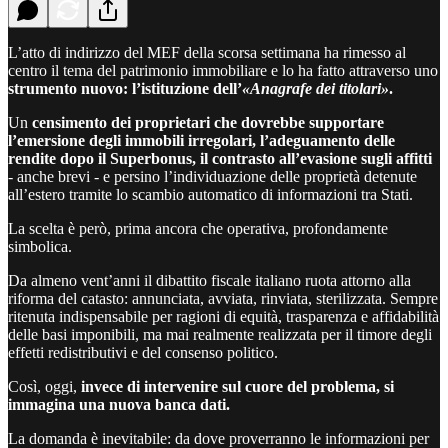
L’atto di indirizzo del MEF della scorsa settimana ha rimesso al
centro il tema del patrimonio immobiliare e lo ha fatto attraverso uno
strumento nuovo: l’istituzione dell’
«Anagrafe dei titolari»
.
Un
censimento dei proprietari che dovrebbe supportare
l’emersione degli immobili irregolari, l’adeguamento delle
rendite dopo il Superbonus, il contrasto all’evasione sugli affitti
- anche brevi - e persino l’individuazione delle proprietà detenute
all’estero tramite lo scambio automatico di informazioni tra Stati.
La scelta è però, prima ancora che operativa, profondamente
simbolica.
Da almeno vent’anni il dibattito fiscale italiano ruota attorno alla
riforma del catasto: annunciata, avviata, rinviata, sterilizzata. Sempre
ritenuta indispensabile per ragioni di equità, trasparenza e affidabilità
delle basi imponibili, ma mai realmente realizzata per il timore degli
effetti redistributivi e del consenso politico.
Così, oggi,
invece di intervenire sul cuore del problema, si
immagina una nuova banca dati.
La domanda è inevitabile: da dove proverranno le informazioni per