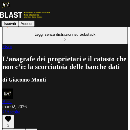
Iscriviti
Accedi
Leggi senza distrazioni su Substack
Fisco
L’anagrafe dei proprietari e il catasto che
non c’è: la scorciatoia delle banche dati
di Giacomo Monti
Blast
mar 02, 2026
Ascolta
3