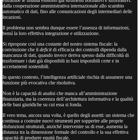
entrambe le finalità esistono già strumenti normativi e informativi:
dalla cooperazione amministrativa internazionale allo scambio
automatico di dati, fino alle comunicazioni degli intermediari delle
locazioni.
Il problema non sembra dunque essere l’assenza di informazioni,
bensì la loro effettiva integrazione e utilizzazione.
Si ripropone così una costante del nostro sistema fiscale: la
convinzione che il
deficit
di efficacia dei controlli dipenda dalla
mancanza di dati, quando invece deriva spesso dalla difficoltà di
trasformare i dati già disponibili in basi imponibili certe e in
accertamenti sostenibili.
In questo contesto, l’intelligenza artificiale rischia di assumere una
funzione più evocativa che risolutiva.
Non è la capacità di analisi che manca all’amministrazione
finanziaria, ma la coerenza dell’architettura informativa e la qualità
delle basi giuridiche su cui essa si fonda.
Il vero tema, ancora una volta, è quello degli assetti: un sistema che
continua a costruire nuovi strumenti per sopperire alle proprie
disfunzioni strutturali, anziché intervenire su di esse, aumenta la
distanza tra la dimensione formale del controllo e la sua effettiva
capacità di produrre equità fiscale.