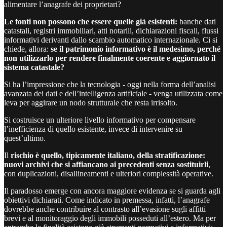
alimentare l’anagrafe dei proprietari?
Le fonti non possono che essere quelle già esistenti:
banche dati
catastali, registri immobiliari, atti notarili, dichiarazioni fiscali, flussi
informativi derivanti dallo scambio automatico internazionale. Ci si
chiede, allora:
se il patrimonio informativo è il medesimo, perché
non utilizzarlo per rendere finalmente coerente e aggiornato il
sistema catastale?
Si ha l’impressione che la tecnologia - oggi nella forma dell’analisi
avanzata dei dati e dell’intelligenza artificiale - venga utilizzata come
leva per aggirare un nodo strutturale che resta irrisolto.
Si costruisce un ulteriore livello informativo per compensare
l’inefficienza di quello esistente, invece di intervenire su
quest’ultimo.
Il
rischio è quello, tipicamente italiano, della stratificazione:
nuovi archivi che si affiancano ai precedenti senza sostituirli
,
con duplicazioni, disallineamenti e ulteriori complessità operative.
Il paradosso emerge con ancora maggiore evidenza se si guarda agli
obiettivi dichiarati. Come indicato in premessa, infatti, l’anagrafe
dovrebbe anche contribuire al contrasto all’evasione sugli affitti
brevi e al monitoraggio degli immobili posseduti all’estero. Ma per