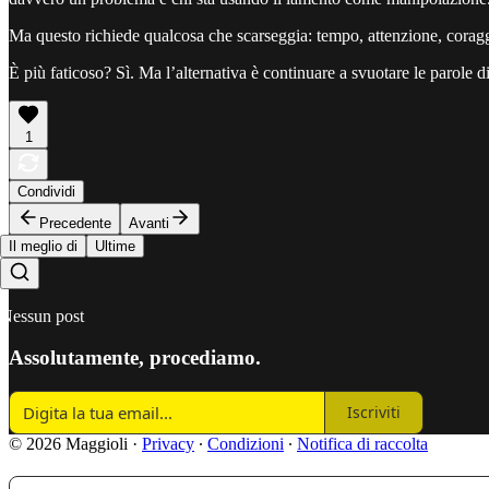
Ma questo richiede qualcosa che scarseggia: tempo, attenzione, coragg
È più faticoso? Sì. Ma l’alternativa è continuare a svuotare le parole d
1
Condividi
Precedente
Avanti
Il meglio di
Ultime
Nessun post
Assolutamente, procediamo.
Iscriviti
© 2026 Maggioli
·
Privacy
∙
Condizioni
∙
Notifica di raccolta