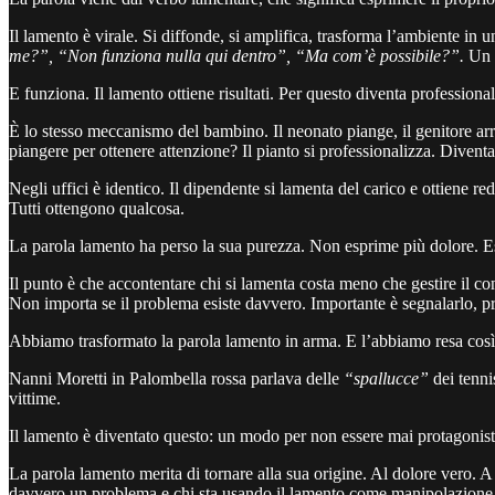
Il lamento è virale. Si diffonde, si amplifica, trasforma l’ambiente in
me?”, “Non funziona nulla qui dentro”, “Ma com’è possibile?”.
Un b
E funziona. Il lamento ottiene risultati. Per questo diventa professional
È lo stesso meccanismo del bambino. Il neonato piange, il genitore a
piangere per ottenere attenzione? Il pianto si professionalizza. Divent
Negli uffici è identico. Il dipendente si lamenta del carico e ottiene redi
Tutti ottengono qualcosa.
La parola lamento ha perso la sua purezza. Non esprime più dolore. E
Il punto è che accontentare chi si lamenta costa meno che gestire il c
Non importa se il problema esiste davvero. Importante è segnalarlo, prot
Abbiamo trasformato la parola lamento in arma. E l’abbiamo resa così e
Nanni Moretti in Palombella rossa parlava delle
“spallucce”
dei tenni
vittime.
Il lamento è diventato questo: un modo per non essere mai protagonisti
La parola lamento merita di tornare alla sua origine. Al dolore vero.
davvero un problema e chi sta usando il lamento come manipolazione