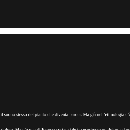
l suono stesso del pianto che diventa parola. Ma già nell’etimologia c’è
o dolore. Ma c’è una differenza sostanziale tra esprimere un dolore e la