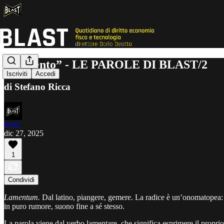
“Lamento” - LE PAROLE DI BLAST/2
Iscriviti
Accedi
di Stefano Ricca
Blast
dic 27, 2025
1
Condividi
Lamentum.
Dal latino, piangere, gemere. La radice è un’onomatopea: i
in puro rumore, suono fine a sé stesso.
La parola viene dal verbo lamentare, che significa esprimere il propri