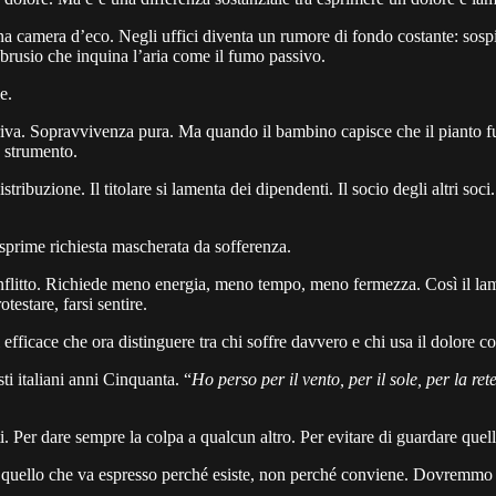
 una camera d’eco. Negli uffici diventa un rumore di fondo costante: sosp
rusio che inquina l’aria come il fumo passivo.
e.
rriva. Sopravvivenza pura. Ma quando il bambino capisce che il pianto 
a strumento.
stribuzione. Il titolare si lamenta dei dipendenti. Il socio degli altri soci
sprime richiesta mascherata da sofferenza.
onflitto. Richiede meno energia, meno tempo, meno fermezza. Così il lam
estare, farsi sentire.
fficace che ora distinguere tra chi soffre davvero e chi usa il dolore c
sti italiani anni Cinquanta. “
Ho perso per il vento, per il sole, per la r
. Per dare sempre la colpa a qualcun altro. Per evitare di guardare quel
 A quello che va espresso perché esiste, non perché conviene. Dovremmo 
.