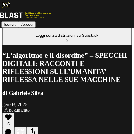
Iscriviti
Accedi
Leggi senza distrazioni su Substack
“L’algoritmo e il disordine” – SPECCHI
DIGITALI: RACCONTI E
RIFLESSIONI SULL’UMANITA’
RIFLESSA NELLE SUE MACCHINE
di Gabriele Silva
gen 03, 2026
∙ A pagamento
5