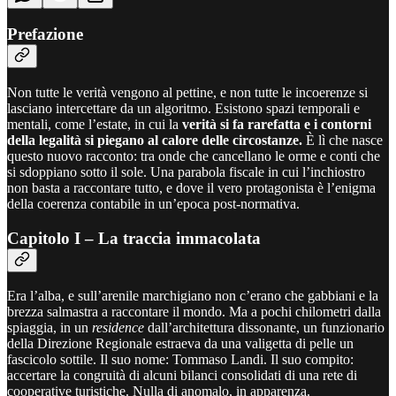
Prefazione
Non tutte le verità vengono al pettine, e non tutte le incoerenze si
lasciano intercettare da un algoritmo. Esistono spazi temporali e
mentali, come l’estate, in cui la
verità si fa rarefatta e i contorni
della legalità si piegano al calore delle circostanze.
È lì che nasce
questo nuovo racconto: tra onde che cancellano le orme e conti che
si sdoppiano sotto il sole. Una parabola fiscale in cui l’inchiostro
non basta a raccontare tutto, e dove il vero protagonista è l’enigma
della coerenza contabile in un’epoca post-normativa.
Capitolo I – La traccia immacolata
Era l’alba, e sull’arenile marchigiano non c’erano che gabbiani e la
brezza salmastra a raccontare il mondo. Ma a pochi chilometri dalla
spiaggia, in un
residence
dall’architettura dissonante, un funzionario
della Direzione Regionale estraeva da una valigetta di pelle un
fascicolo sottile. Il suo nome: Tommaso Landi. Il suo compito:
accertare la congruità di alcuni bilanci consolidati di una rete di
cooperative turistiche. Nulla di anomalo, in apparenza.