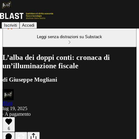
Iscriviti
Accedi
Leggi senza distrazioni su Substack
L’alba dei doppi conti: cronaca di
un’illuminazione fiscale
di Giuseppe Mogliani
Blast
lug 19, 2025
∙ A pagamento
6