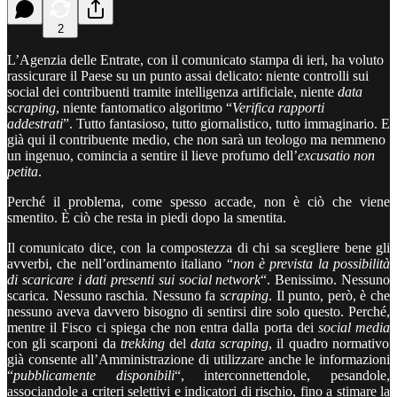
2
L’Agenzia delle Entrate, con il comunicato stampa di ieri, ha voluto
rassicurare il Paese su un punto assai delicato: niente controlli sui
social dei contribuenti tramite intelligenza artificiale, niente
data
scraping
, niente fantomatico algoritmo “
Verifica rapporti
addestrati
”. Tutto fantasioso, tutto giornalistico, tutto immaginario. E
già qui il contribuente medio, che non sarà un teologo ma nemmeno
un ingenuo, comincia a sentire il lieve profumo dell’
excusatio non
petita
.
Perché il problema, come spesso accade, non è ciò che viene
smentito. È ciò che resta in piedi dopo la smentita.
Il comunicato dice, con la compostezza di chi sa scegliere bene gli
avverbi, che nell’ordinamento italiano “
non è prevista la possibilità
di scaricare i dati presenti sui social network
“. Benissimo. Nessuno
scarica. Nessuno raschia. Nessuno fa
scraping
. Il punto, però, è che
nessuno aveva davvero bisogno di sentirsi dire solo questo. Perché,
mentre il Fisco ci spiega che non entra dalla porta dei
social media
con gli scarponi da
trekking
del
data scraping
, il quadro normativo
già consente all’Amministrazione di utilizzare anche le informazioni
“
pubblicamente disponibili
“, interconnettendole, pesandole,
associandole a criteri selettivi e indicatori di rischio, fino a stimare la