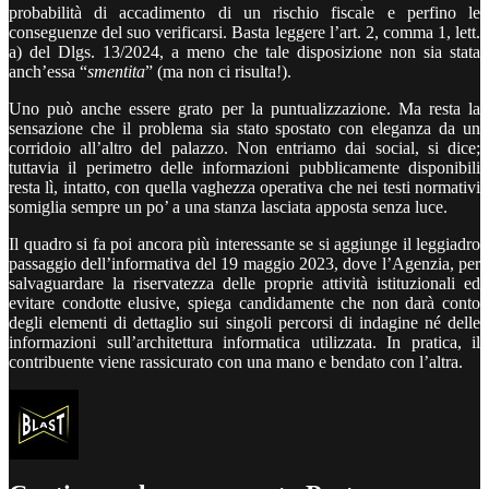
probabilità di accadimento di un rischio fiscale e perfino le
conseguenze del suo verificarsi. Basta leggere l’art. 2, comma 1, lett.
a) del Dlgs. 13/2024, a meno che tale disposizione non sia stata
anch’essa “
smentita
” (ma non ci risulta!).
Uno può anche essere grato per la puntualizzazione. Ma resta la
sensazione che il problema sia stato spostato con eleganza da un
corridoio all’altro del palazzo. Non entriamo dai social, si dice;
tuttavia il perimetro delle informazioni pubblicamente disponibili
resta lì, intatto, con quella vaghezza operativa che nei testi normativi
somiglia sempre un po’ a una stanza lasciata apposta senza luce.
Il quadro si fa poi ancora più interessante se si aggiunge il leggiadro
passaggio dell’informativa del 19 maggio 2023, dove l’Agenzia, per
salvaguardare la riservatezza delle proprie attività istituzionali ed
evitare condotte elusive, spiega candidamente che non darà conto
degli elementi di dettaglio sui singoli percorsi di indagine né delle
informazioni sull’architettura informatica utilizzata. In pratica, il
contribuente viene rassicurato con una mano e bendato con l’altra.