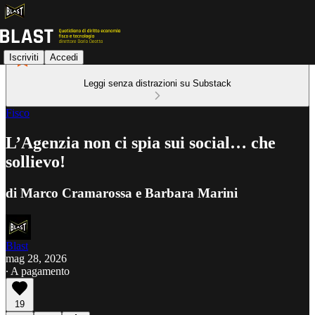
Iscriviti
Accedi
Leggi senza distrazioni su Substack
Fisco
L’Agenzia non ci spia sui social… che
sollievo!
di Marco Cramarossa e Barbara Marini
Blast
mag 28, 2026
∙ A pagamento
19