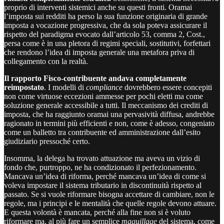
proprio di interventi sistemici anche su questi fronti. Oramai
l’imposta sui redditi ha perso la sua funzione originaria di grande
imposta a vocazione progressiva, che da sola poteva assicurare il
rispetto del paradigma evocato dall’articolo 53, comma 2, Cost.,
persa come è in una pletora di regimi speciali, sostitutivi, forfettari
che rendono l’idea di imposta generale una metafora priva di
collegamento con la realtà.
Il rapporto Fisco-contribuente andava completamente
reimpostato
. I modelli di
compliance
dovrebbero essere concepiti
non come virtuose eccezioni ammesse per pochi eletti ma come
soluzione generale accessibile a tutti. Il meccanismo dei crediti di
imposta, che ha raggiunto oramai una pervasività diffusa, andrebbe
ragionato in termini più efficienti e non, come è adesso, congeniato
come un balletto tra contribuente ed amministrazione dall’esito
giudiziario pressoché certo.
Insomma, la delega ha trovato attuazione ma aveva un vizio di
fondo che, purtroppo, ne ha condizionato il perfezionamento.
Mancava un’idea di riforma, perché mancava un’idea di come si
voleva impostare il sistema tributario in discontinuità rispetto al
passato. Se si vuole riformare bisogna accettare di cambiare, non le
regole, ma i principi e le mentalità che quelle regole devono attuare.
E questa volontà è mancata, perché alla fine non si è voluto
riformare ma, al più fare un semplice
maquillage
del sistema, come