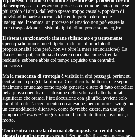
Il processo tributario continua a risentire dei problemi che ha
da sempre,
ossia di essere un processo comunque lento (anche se
più rapido di altri), dall’esito spesso troppo casuale, popolato di
previsioni in parte anacronistiche ed in parte palesemente
inadeguate. Insomma, un processo telematico non può essere la
mera trasposizione su sistemi digitali di un processo analogico.
Il sistema sanzionatorio rimane sbilanciato e patentemente
sperequato
, nonostante i ripetuti richiami al principio di
proporzionalità (che però, non va oltre la mera enunciazione). La
riscossione, poi, continua ad essere concepita come vicenda
residuale, sebbene abbia col tempo acquisito una centralità
indiscussa.
Ma
la mancanza di strategia è visibile
in altri passaggi, parimenti
centrali nella progettata riforma. Così il contraddittorio, che seppur
finalmente enunciato come regola generale è stato di fatto cancellato
nella prassi operativa. L’adozione dello schema d’atto, ha infatti
significato che oramai l’interlocuzione con gli uffici avviene solo
con il filtro dell’accertamento con adesione, per cui non si svolge più
un contraddittorio difensivo, come dovrebbe essere, ma una più
semplice e
“volgare”
negoziazione. Il contraddittorio, insomma, è
morto.
Temi centrali come la riforma delle imposte sui redditi sono
rimasti completamente estranei.
Sennonché, il sistema necessitava