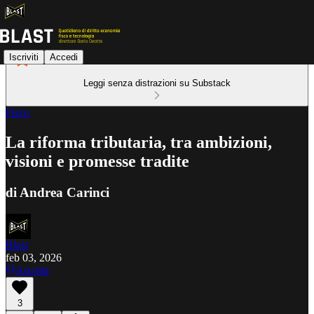
Iscriviti
Accedi
Leggi senza distrazioni su Substack
Fisco
La riforma tributaria, tra ambizioni,
visioni e promesse tradite
di Andrea Carinci
Blast
feb 03, 2026
Ascolta
3