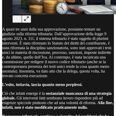
A quasi tre anni dalla sua approvazione, possiamo tentare un
giudizio sulla riforma tributaria. Dall’approvazione della legge 9
agosto 2023, n. 111, il sistema tributario è stato oggetto di plurimi
interventi. È stato riformato lo Statuto dei diritti del contribuente, è
stata riformata la disciplina sanzionatoria, sono stati approvati i testi
unici in materia di riscossione, processo, sanzioni, imposte indirette
e, da ultimo, quello dell’Iva. Al contempo, è stata incaricata una
commissione per redigere il nuovo codice tributario (anche se la
contemporanea presenza dei testi unici rende la cosa quanto meno
anomala). Insomma, va dato atto che la delega, questa volta, ha
trovato concreta esecuzione.
L’esito, tuttavia, lascia quanto meno perplessi.
Ciò che infatti emerge è la
sostanziale mancanza di una strategia
globale.
Gli interventi fatti sembrano invero rispondere più ad
esigenze spicciole piuttosto che ad una volontà di riforma.
Alla fine,
infatti, non è stato modificato praticamente nulla.