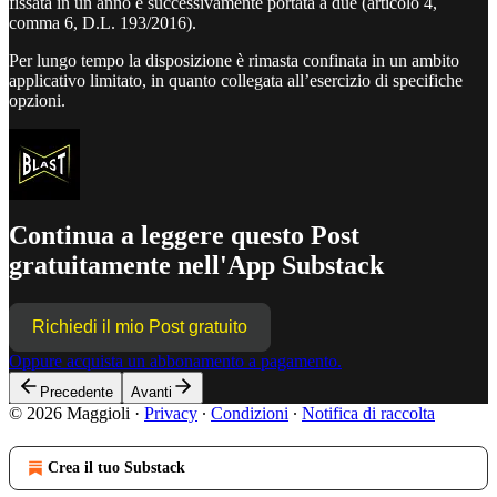
fissata in un anno e successivamente portata a due (articolo 4,
comma 6, D.L. 193/2016).
Per lungo tempo la disposizione è rimasta confinata in un ambito
applicativo limitato, in quanto collegata all’esercizio di specifiche
opzioni.
Continua a leggere questo Post
gratuitamente nell'App Substack
Richiedi il mio Post gratuito
Oppure acquista un abbonamento a pagamento.
Precedente
Avanti
© 2026 Maggioli
·
Privacy
∙
Condizioni
∙
Notifica di raccolta
Crea il tuo Substack