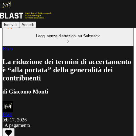
Iscriviti
Accedi
Leggi senza distrazioni su Substack
Fisco
La riduzione dei termini di accertamento
è “alla portata” della generalità dei
contribuenti
di Giacomo Monti
Blast
feb 17, 2026
∙ A pagamento