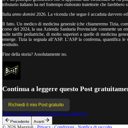
tributario italiano ha nel frattempo elaborato traiettorie che farebber
Italia
anno domini
2026. La vicenda che segue è accaduta davvero ed è 
Il fatto. Un medico di medicina generale (che chiameremo Tizia, come 
corso del 2024, la sua Azienda Sanitaria Provinciale commette un er
sulle tariffe pediatriche, di molto superiori a quelle di medicina ge
emerge. Tizia la segnala all’ASP. L’ASP la conferma, quantifica le s
restituito.
Fine della storia? Assolutamente no.
Continua a leggere questo Post gratuitamen
Richiedi il mio Post gratuito
Oppure acquista un abbonamento a pagamento.
Precedente
Avanti
© 2026 Maggioli
·
Privacy
∙
Condizioni
∙
Notifica di raccolta