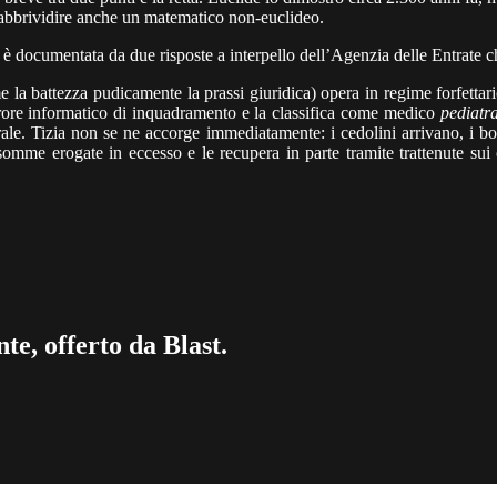
o rabbrividire anche un matematico non-euclideo.
documentata da due risposte a interpello dell’Agenzia delle Entrate che 
la battezza pudicamente la prassi giuridica) opera in regime forfettar
rore informatico di inquadramento e la classifica come medico
pediatr
nerale. Tizia non se ne accorge immediatamente: i cedolini arrivano, i b
omme erogate in eccesso e le recupera in parte tramite trattenute sui 
te, offerto da Blast.