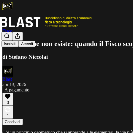
Fisco
La retta che non esiste: quando il Fisco sc
Iscriviti
Accedi
di Stefano Niccolai
Blast
apr 13, 2026
∙ A pagamento
3
1
Condividi
C’è un principio geometrico che si apprende alle elementari: la via più