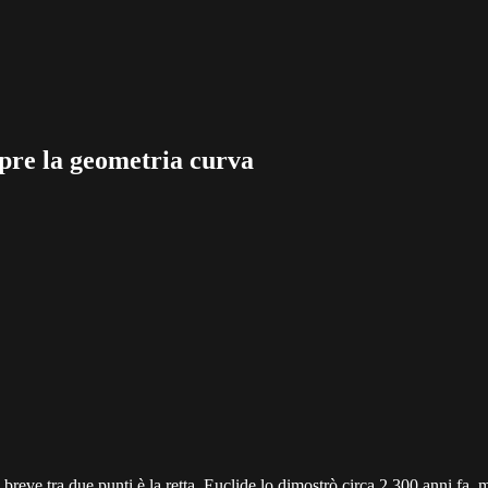
opre la geometria curva
 breve tra due punti è la retta. Euclide lo dimostrò circa 2.300 anni fa,