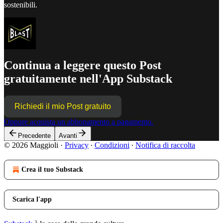
sostenibili.
Continua a leggere questo Post
gratuitamente nell'App Substack
Richiedi il mio Post gratuito
Oppure acquista un abbonamento a pagamento.
Precedente
Avanti
© 2026 Maggioli
·
Privacy
∙
Condizioni
∙
Notifica di raccolta
Crea il tuo Substack
Scarica l'app