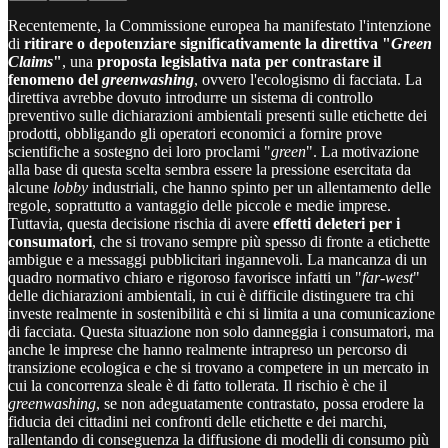
Recentemente, la Commissione europea ha manifestato l'intenzione
di
ritirare o depotenziare significativamente la direttiva "
Green
Claims
"
, una
proposta legislativa nata per contrastare il
fenomeno del
greenwashing
, ovvero l'ecologismo di facciata. La
direttiva avrebbe dovuto introdurre un sistema di controllo
preventivo sulle dichiarazioni ambientali presenti sulle etichette dei
prodotti, obbligando gli operatori economici a fornire prove
scientifiche a sostegno dei loro proclami "
green
". La motivazione
alla base di questa scelta sembra essere la pressione esercitata da
alcune
lobby
industriali, che hanno spinto per un allentamento delle
regole, soprattutto a vantaggio delle piccole e medie imprese.
Tuttavia, questa decisione rischia di avere
effetti deleteri per i
consumatori
, che si trovano sempre più spesso di fronte a etichette
ambigue e a messaggi pubblicitari ingannevoli. La mancanza di un
quadro normativo chiaro e rigoroso favorisce infatti un "
far-west
"
delle dichiarazioni ambientali, in cui è difficile distinguere tra chi
investe realmente in sostenibilità e chi si limita a una comunicazione
di facciata. Questa situazione non solo danneggia i consumatori, ma
anche le imprese che hanno realmente intrapreso un percorso di
transizione ecologica e che si trovano a competere in un mercato in
cui la concorrenza sleale è di fatto tollerata. Il rischio è che il
greenwashing
, se non adeguatamente contrastato, possa erodere la
fiducia dei cittadini nei confronti delle etichette e dei marchi,
rallentando di conseguenza la diffusione di modelli di consumo più