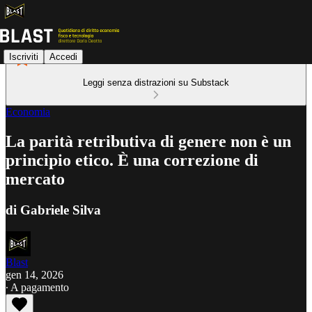
Iscriviti
Accedi
Leggi senza distrazioni su Substack
Economia
La parità retributiva di genere non è un
principio etico. È una correzione di
mercato
di Gabriele Silva
Blast
gen 14, 2026
∙ A pagamento