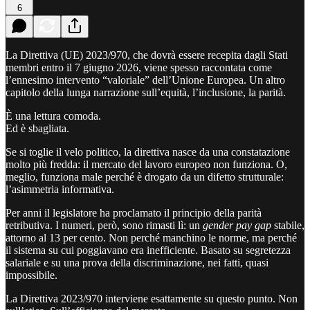
6
La Direttiva (UE) 2023/970, che dovrà essere recepita dagli Stati
membri entro il 7 giugno 2026, viene spesso raccontata come
l’ennesimo intervento “valoriale” dell’Unione Europea. Un altro
capitolo della lunga narrazione sull’equità, l’inclusione, la parità.
È una lettura comoda.
Ed è sbagliata.
Se si toglie il velo politico, la direttiva nasce da una constatazione
molto più fredda: il mercato del lavoro europeo non funziona. O,
meglio, funziona male perché è drogato da un difetto strutturale:
l’asimmetria informativa.
Per anni il legislatore ha proclamato il principio della parità
retributiva. I numeri, però, sono rimasti lì: un
gender pay gap
stabile,
attorno al 13 per cento. Non perché manchino le norme, ma perché
il sistema su cui poggiavano era inefficiente. Basato su segretezza
salariale e su una prova della discriminazione, nei fatti, quasi
impossibile.
La Direttiva 2023/970 interviene esattamente su questo punto. Non