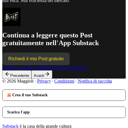
sull’etica. Sull’efficienza del mercato.
Continua a leggere questo Post
gratuitamente nell'App Substack
Richiedi il mio Post gratuito
Oppure acquista un abbonamento a pagamento.
Precedente
Avanti
© 2026 Maggioli
·
Privacy
∙
Condizioni
∙
Notifica di raccolta
Crea il tuo Substack
Scarica l'app
Substack
è la casa della grande cultura