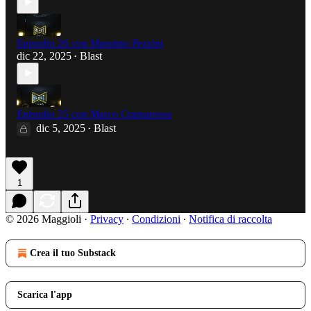
Episodio 26 con Massimo Pezzini
dic 22, 2025
Blast
•
Episodio 25 con Marco Cramarossa
dic 5, 2025
Blast
•
1
© 2026 Maggioli
·
Privacy
∙
Condizioni
∙
Notifica di raccolta
Crea il tuo Substack
Scarica l'app