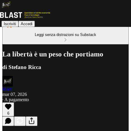
Iscriviti
Accedi
Leggi senza distrazioni su Substack
La libertà è un peso che portiamo
di Stefano Ricca
Blast
mar 07, 2026
∙ A pagamento
6