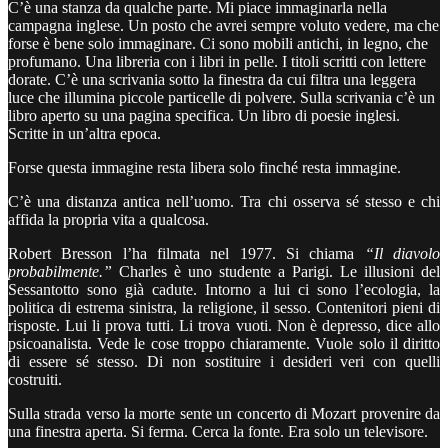
C’è una stanza da qualche parte. Mi piace immaginarla nella
campagna inglese. Un posto che avrei sempre voluto vedere, ma che
forse è bene solo immaginare. Ci sono mobili antichi, in legno, che
profumano. Una libreria con i libri in pelle. I titoli scritti con lettere
dorate. C’è una scrivania sotto la finestra da cui filtra una leggera
luce che illumina piccole particelle di polvere. Sulla scrivania c’è un
libro aperto su una pagina specifica. Un libro di poesie inglesi.
Scritte in un’altra epoca.
Forse questa immagine resta libera solo finché resta immagine.
C’è una distanza antica nell’uomo. Tra chi osserva sé stesso e chi
affida la propria vita a qualcosa.
Robert Bresson l’ha filmata nel 1977. Si chiama
“Il diavolo
probabilmente.”
Charles è uno studente a Parigi. Le illusioni del
Sessantotto sono già cadute. Intorno a lui ci sono l’ecologia, la
politica di estrema sinistra, la religione, il sesso. Contenitori pieni di
risposte. Lui li prova tutti. Li trova vuoti. Non è depresso, dice allo
psicoanalista. Vede le cose troppo chiaramente. Vuole solo il diritto
di essere sé stesso. Di non sostituire i desideri veri con quelli
costruiti.
Sulla strada verso la morte sente un concerto di Mozart provenire da
una finestra aperta. Si ferma. Cerca la fonte. Era solo un televisore.