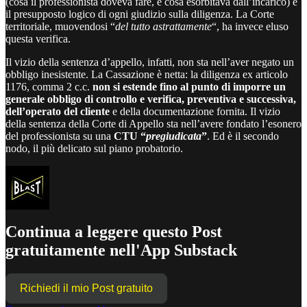
(cosa il professionista doveva fare, e cosa esorbitava dall’incarico) è
il presupposto logico di ogni giudizio sulla diligenza. La Corte
territoriale, muovendosi “
del tutto astrattamente
“, ha invece eluso
questa verifica.
Il vizio della sentenza d’appello, infatti, non sta nell’aver negato un
obbligo inesistente. La Cassazione è netta: la diligenza ex
articolo
1176, comma 2 c.c.
non si estende fino al punto di imporre un
generale obbligo di controllo e verifica, preventiva e successiva,
dell’operato del cliente
e della documentazione fornita. Il vizio
della sentenza della Corte di Appello sta nell’avere fondato l’esonero
del professionista su una
CTU “
pregiudicata
”
. Ed è il secondo
nodo, il più delicato sul piano probatorio.
Continua a leggere questo Post
gratuitamente nell'App Substack
Richiedi il mio Post gratuito