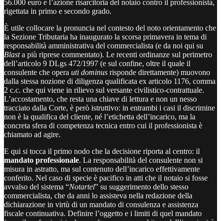
56.000 euro e l’azione risarcitoria del notaio contro il professionista,
rigettata in primo e secondo grado.
È utile collocare la pronuncia nel contesto del noto orientamento che
la Sezione Tributaria ha inaugurato la scorsa primavera in tema di
responsabilità amministrativa del commercialista (e da noi qui su
Blast
a più riprese commentato). Le recenti ordinanze sul perimetro
dell’articolo 9 DLgs 472/1997 (e sul confine, oltre il quale il
consulente che opera
uti dominus
risponde direttamente) muovono
dalla stessa nozione di diligenza qualificata ex articolo 1176, comma
2 c.c. che qui viene in rilievo sul versante civilistico-contrattuale.
L’accostamento, che resta una chiave di lettura e non un nesso
tracciato dalla Corte, è però istruttivo: in entrambi i casi il discrimine
non è la qualifica del cliente, né l’etichetta dell’incarico, ma la
concreta sfera di competenza tecnica entro cui il professionista è
chiamato ad agire.
E qui si tocca il primo nodo che la decisione riporta al centro: il
mandato professionale
. La responsabilità del consulente non si
misura in astratto, ma sul contenuto dell’incarico effettivamente
conferito. Nel caso di specie è pacifico in atti che il notaio si fosse
avvalso del sistema “
Notartel
” su suggerimento dello stesso
commercialista, che da anni lo assisteva nella redazione della
dichiarazione in virtù di un mandato di consulenza e assistenza
fiscale continuativa. Definire l’oggetto e i limiti di quel mandato