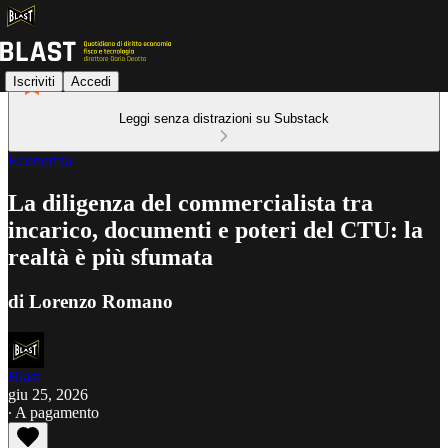
Iscriviti
Accedi
Leggi senza distrazioni su Substack
Economia
La diligenza del commercialista tra
incarico, documenti e poteri del CTU: la
realtà è più sfumata
di Lorenzo Romano
Blast
giu 25, 2026
∙ A pagamento