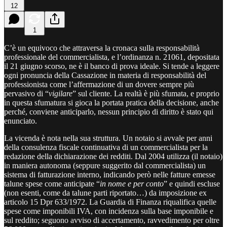
12
1
C’è un equivoco che attraversa la cronaca sulla responsabilità
professionale del commercialista, e l’ordinanza n. 21061, depositata
il 21 giugno scorso, ne è il banco di prova ideale. Si tende a leggere
ogni pronuncia della Cassazione in materia di responsabilità del
professionista come l’affermazione di un dovere sempre più
pervasivo di “
vigilare
” sul cliente. La realtà è più sfumata, e proprio
in questa sfumatura si gioca la portata pratica della decisione, anche
perché, conviene anticiparlo, nessun principio di diritto è stato qui
enunciato.
La vicenda è nota nella sua struttura. Un notaio si avvale per anni
della consulenza fiscale continuativa di un commercialista per la
redazione della dichiarazione dei redditi. Dal 2004 utilizza (il notaio)
in maniera autonoma (seppure suggerito dal commercialista) un
sistema di fatturazione interno, indicando però nelle fatture emesse
talune spese come anticipate “
in nome e per conto
” e quindi escluse
(non esenti, come da talune parti riportato…) da imposizione ex
articolo 15 Dpr 633/1972. La Guardia di Finanza riqualifica quelle
spese come imponibili IVA, con incidenza sulla base imponibile e
sul reddito; seguono avviso di accertamento, ravvedimento per oltre