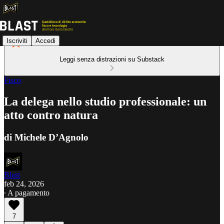
Iscriviti
Accedi
Leggi senza distrazioni su Substack
Fisco
La delega nello studio professionale: un
atto contro natura
di Michele D’Agnolo
Blast
feb 24, 2026
∙ A pagamento
7