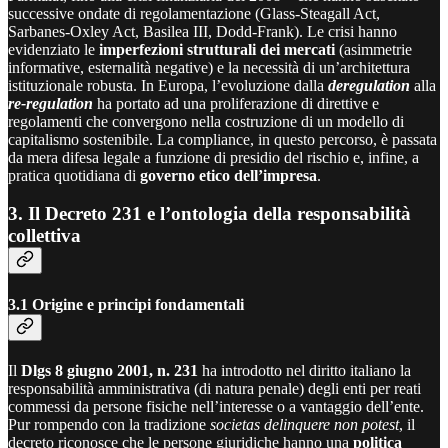
successive ondate di regolamentazione (Glass‑Steagall Act,
Sarbanes‑Oxley Act, Basilea III, Dodd‑Frank). Le crisi hanno
evidenziato le
imperfezioni strutturali dei mercati
(asimmetrie
informative, esternalità negative) e la necessità di un’architettura
istituzionale robusta. In Europa, l’evoluzione dalla
deregulation
alla
re‑regulation
ha portato ad una proliferazione di direttive e
regolamenti che convergono nella costruzione di un modello di
capitalismo sostenibile. La compliance, in questo percorso, è passata
da mera difesa legale a funzione di presidio del rischio e, infine, a
pratica quotidiana di
governo etico dell’impresa
.
3. Il Decreto 231 e l’ontologia della responsabilità
collettiva
3.1 Origine e principi fondamentali
Il
Dlgs 8 giugno 2001, n. 231
ha introdotto nel diritto italiano la
responsabilità amministrativa (di natura penale) degli enti per reati
commessi da persone fisiche nell’interesse o a vantaggio dell’ente.
Pur rompendo con la tradizione
societas delinquere non potest
, il
decreto riconosce che le persone giuridiche hanno una
politica