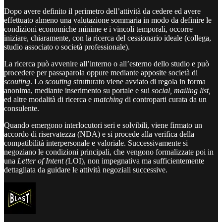
Dopo avere definito il perimetro dell’attività da cedere ed avere
effettuato almeno una valutazione sommaria in modo da definire le
condizioni economiche minime e i vincoli temporali, occorre
iniziare, chiaramente, con la ricerca del cessionario ideale (collega,
studio associato o società professionale).
La ricerca può avvenire all’interno o all’esterno dello studio e può
procedere per passaparola oppure mediante apposite società di
scouting
. Lo
scouting
strutturato viene avviato di regola in forma
anonima, mediante inserimento su portale e sui
social, mailing list,
ed altre modalità di ricerca e
matching
di controparti curata da un
consulente.
Quando emergono interlocutori seri e solvibili, viene firmato un
accordo di riservatezza (NDA) e si procede alla verifica della
compatibilità interpersonale e valoriale. Successivamente si
negoziano le condizioni principali, che vengono formalizzate poi in
una
Letter of Intent (
LOI), non impegnativa ma sufficientemente
dettagliata da guidare le attività negoziali successive.