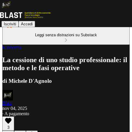
Iscriviti
Accedi
Leggi senza distrazioni su Substack
Economia
La cessione di uno studio professionale: il
metodo e le fasi operative
di Michele D'Agnolo
Blast
nov 04, 2025
∙ A pagamento
3