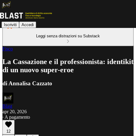
Iscriviti
Accedi
Leggi senza distrazioni su Substack
Fisco
La Cassazione e il professionista: identikit
di un nuovo super-eroe
di Annalisa Cazzato
Blast
apr 20, 2026
∙ A pagamento
12