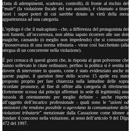
(fatta di adempimenti, scadenze, controlli), di fronte al rischio del
“
male
” (la violazione fiscale del suo assistito), è chiamato a tirare
fuori i super poteri di cui sarebbe dotato in virtù della mera
appartenenza ad una categoria.
L’epilogo è che il malcapitato - che, a differenza del protagonista dei
noti fumetti, all’occorrenza, non abbia saputo ricorrere alle sue doti
magiche, causando (o meglio non impedendo) che si consumasse
l’inosservanza di una norma tributaria - viene così bacchettato (alla
stregua di un concorrente nella violazione).
È poi cronaca di questi giorni che, in risposta al gran polverone che
hanno sollevato le citate ordinanze, perfino la politica si è sentita in
dovere di intervenire in quanto, come è stato evidenziato anche in
queste pagine, il
question time
dello scorso 15 aprile era stato
proposto proprio per fare chiarezza sulla latitudine delle sopra
ricordate pronunce, al fine di offrire alla categoria di riferimento
(fortemente scossa dai principi affermati in sede di legittimità) una
bussola di orientamento per meglio definire - anche rispetto
all’oggetto dell’incarico professionale - quali sono le “
azioni od
omissioni che rendono possibile o agevolano la consumazione delle
violazioni tributarie
” menzionate dalla Cassazione come idonee a
fondare il concorso nella violazione, ai sensi dell’articolo 9 del Dlgs
472 del 1997.