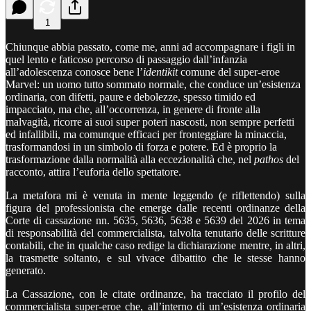
1
Chiunque abbia passato, come me, anni ad accompagnare i figli in
quel lento e faticoso percorso di passaggio dall’infanzia
all’adolescenza conosce bene l’
identikit
comune del super-eroe
Marvel: un uomo tutto sommato normale, che conduce un’esistenza
ordinaria, con difetti, paure e debolezze, spesso timido ed
impacciato, ma che, all’occorrenza, in genere di fronte alla
malvagità, ricorre ai suoi super poteri nascosti, non sempre perfetti
ed infallibili, ma comunque efficaci per fronteggiare la minaccia,
trasformandosi in un simbolo di forza e potere. Ed è proprio la
trasformazione dalla normalità alla eccezionalità che, nel
pathos
del
racconto, attira l’euforia dello spettatore.
La metafora mi è venuta in mente leggendo (e riflettendo) sulla
figura del professionista che emerge dalle recenti ordinanze della
Corte di cassazione nn. 5635, 5636, 5638 e 5639 del 2026 in tema
di responsabilità del commercialista, talvolta tenutario delle scritture
contabili, che in qualche caso redige la dichiarazione mentre, in altri,
la trasmette soltanto, e sul vivace dibattito che le stesse hanno
generato.
La Cassazione, con le citate ordinanze, ha tracciato il profilo del
commercialista super-eroe che, all’interno di un’esistenza ordinaria