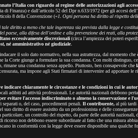
to l’Italia con riguardo al regime delle autorizzazioni agli accessi e
ia di Finanza) e dall’articolo 52 del Dpr n.633/1972 (per gli accesi dell
articolo 8 della Convenzione («
1. Ogni persona ha diritto al rispetto dell
 tale diritto a meno che tale ingerenza sia prevista dalla legge e costi
 paese, alla difesa dell’ordine e alla prevenzione dei reati, alla protezi
ultano eccessivamente discrezionali
(circa l’ampiezza dei poteri esperib
st
, né amministrativo né giudiziale
.
 sindacare il solo dato normativo, nella sua astrattezza, dal momento che
 che la Corte giunge a formulare la sua condanna. Con molti distinguo, ce
no, rimane una condanna senza appello. Piuttosto, ben consapevole che
nsurata, ma impone agli Stati firmatari di intervenire ad apportare le r
e indicare chiaramente le circostanze e le condizioni in cui le autori
ocali adibiti ad attività professionali. Le autorità nazionali debbono pert
per evitare l'accesso indiscriminato o almeno la conservazione e l'us
vi separati o, del caso, procedimenti penali.
Il contribuente,
al più tard
del suo diritto di essere assistito da un professionista e delle conseguenze 
n particolare, un controllo del rispetto, da parte delle autorità nazionali, 
zzi di ricorso non debbono essere subordinate al fatto che una misura abb
iscano in conformità con la legge deve essere disponibile una qualche f