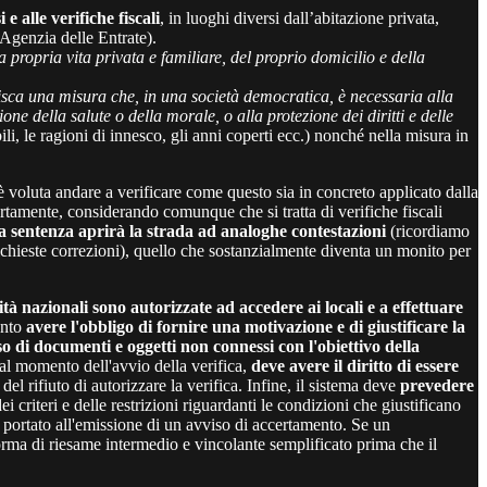
 alle verifiche fiscali
, in luoghi diversi dall’abitazione privata,
’Agenzia delle Entrate).
a propria vita privata e familiare, del proprio domicilio e della
tuisca una misura che, in una società democratica, è necessaria alla
one della salute o della morale, o alla protezione dei diritti e delle
ili, le ragioni di innesco, gli anni coperti ecc.) nonché nella misura in
 è voluta andare a verificare come questo sia in concreto applicato dalla
rtamente, considerando comunque che si tratta di verifiche fiscali
la sentenza aprirà la strada ad analoghe contestazioni
(ricordiamo
ichieste correzioni), quello che sostanzialmente diventa un monito per
tà nazionali sono autorizzate ad accedere ai locali e a effettuare
anto
avere l'obbligo di fornire una motivazione e di giustificare la
o di documenti e oggetti non connessi con l'obiettivo della
i al momento dell'avvio della verifica,
deve avere il diritto di essere
del rifiuto di autorizzare la verifica. Infine, il sistema deve
prevedere
dei criteri e delle restrizioni riguardanti le condizioni che giustificano
ia portato all'emissione di un avviso di accertamento. Se un
orma di riesame intermedio e vincolante semplificato prima che il