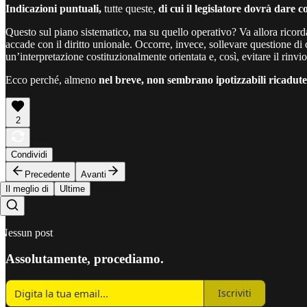
Indicazioni puntuali,
tutte queste,
di cui il legislatore dovrà dare c
Questo sul piano sistematico, ma su quello operativo? Va allora ricor
accade con il diritto unionale. Occorre, invece, sollevare questione d
un’interpretazione costituzionalmente orientata e, così, evitare il rin
Ecco perché, almeno
nel breve, non sembrano ipotizzabili ricadute
2
Condividi
Precedente
Avanti
Il meglio di
Ultime
Nessun post
Assolutamente, procediamo.
Iscriviti