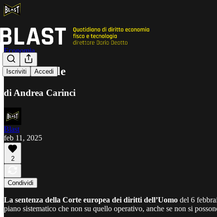
Economia
L' editoriale
Iscriviti
Accedi
di Andrea Carinci
Blast
feb 11, 2025
2
Condividi
La sentenza della Corte europea dei diritti dell’Uomo
del 6 febbrai
piano sistematico che non su quello operativo, anche se non si posso