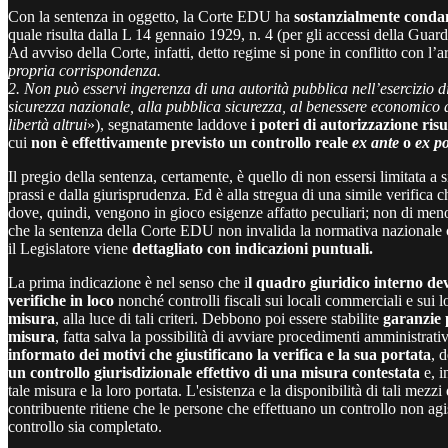
Con la sentenza in oggetto, la Corte EDU ha
sostanzialmente condanna
quale risulta dalla L 14 gennaio 1929, n. 4 (per gli accessi della Guard
Ad avviso della Corte, infatti, detto regime si pone in conflitto con l’
propria corrispondenza.
2. Non può esservi ingerenza di una autorità pubblica nell’esercizio di
sicurezza nazionale, alla pubblica sicurezza, al benessere economico del
libertà altrui
»), segnatamente laddove
i poteri di autorizzazione ris
cui
non è effettivamente previsto un controllo reale
ex ante
o
ex po
Il pregio della sentenza, certamente, è quello di non essersi limitata a
prassi e dalla giurisprudenza. Ed è alla stregua di una simile verifica
dove, quindi, vengono in gioco esigenze affatto peculiari; non di me
che la sentenza della Corte EDU non invalida la normativa nazionale ce
il Legislatore viene
dettagliato con indicazioni puntuali.
La prima indicazione è nel senso che i
l quadro giuridico interno dev
verifiche in loco
nonché controlli fiscali sui locali commerciali e sui l
misura
, alla luce di tali criteri. Debbono poi essere stabilite
garanzie 
misura
, fatta salva la possibilità di avviare procedimenti amministrati
informato dei motivi che giustificano la verifica e la sua portata
, 
un controllo giurisdizionale effettivo di una misura contestata
e, i
tale misura e la loro portata. L'esistenza e la disponibilità di tali me
contribuente ritiene che le persone che effettuano un controllo non ag
controllo sia completato.