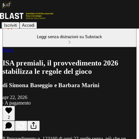
Iscriviti
Accedi
Leggi senza distrazioni su Substack
Fisco
ISA premiali, il provvedimento 2026
stabilizza le regole del gioco
di Simona Baseggio e Barbara Marini
apr 22, 2026
∙ A pagamento
2
Il Provvedimento n. 123160 di oggi 22 aprile segna, più che un