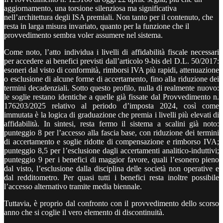
aggiornamento, una torsione silenziosa ma significativa
nell’architettura degli ISA premiali. Non tanto per il contenuto, che
resta in larga misura invariato, quanto per la funzione che il
provvedimento sembra voler assumere nel sistema.
Come noto, l’atto individua i livelli di affidabilità fiscale necessari
per accedere ai benefici previsti dall’articolo 9-bis del D.L. 50/2017:
esoneri dal visto di conformità, rimborsi IVA più rapidi, attenuazione
o esclusione di alcune forme di accertamento, fino alla riduzione dei
termini decadenziali. Sotto questo profilo, nulla di realmente nuovo:
le soglie restano identiche a quelle già fissate dal Provvedimento n.
176203/2025 relativo al periodo d’imposta 2024, così come
immutata è la logica di graduazione che premia i livelli più elevati di
affidabilità. In sintesi, resta fermo il sistema a scalini già noto:
punteggio 8 per l’accesso alla fascia base, con riduzione dei termini
di accertamento e soglie ridotte di compensazione e rimborso IVA;
punteggio 8,5 per l’esclusione dagli accertamenti analitico-induttivi;
punteggio 9 per i benefici di maggior favore, quali l’esonero pieno
dal visto, l’esclusione dalla disciplina delle società non operative e
dal redditometro. Per quasi tutti i benefici resta inoltre possibile
l’accesso alternativo tramite media biennale.
Tuttavia, è proprio dal confronto con il provvedimento dello scorso
anno che si coglie il vero elemento di discontinuità.