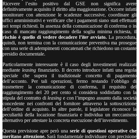
Ricevere l’esito positivo dal GSE non significa avere
definitivamente acquisito il diritto alla maggiorazione. Occorre infatti
monitorare con attenzione le scadenze successive, coordinare gli
uffici amministrativi e verificare che i pagamenti siano stati effettuati
nei tempi richiesti. In assenza della comunicazione di conferma o in
caso di mancato raggiungimento della soglia minima richiesta, il
rischio è quello di vedere decadere l’
iter
avviato.
La procedura,
quindi, non termina con la comunicazione preventiva ma prosegue
con una serie di adempimenti concatenati che richiedono un costante
presidio documentale.
Particolarmente interessante è il caso degli investimenti realizzati
mediante
leasing
finanziario. Il decreto introduce infatti una regola
speciale che supera il tradizionale concetto di pagamento
dell’acconto. Per tali operazioni, fermo restando l’obbligo di
trasmettere la comunicazione di conferma, il requisito del
raggiungimento del 20 per cento si considera soddisfatto con la
stipula del contratto di
leasing
e con l’impegno assunto dalla società
concedente nei confronti del fornitore attraverso la sottoscrizione
dell’ordine di acquisto. In altre parole, il legislatore riconosce la
peculiarità della locazione finanziaria e individua un meccanismo
alternativo per attestare la concreta esecuzione dell’investimento.
Questa previsione apre però una
serie di questioni operative che
meritano attenzione.
Sarà fondamentale individuare con precisione