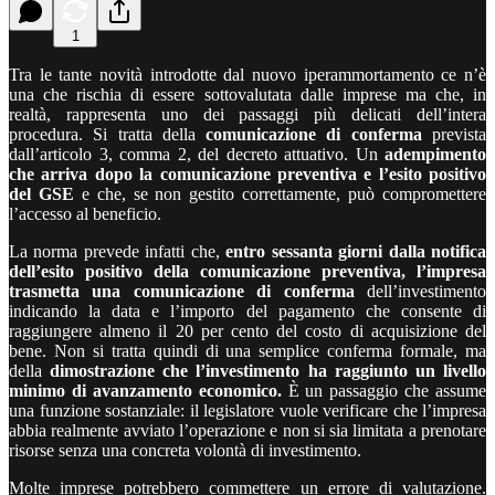
1
Tra le tante novità introdotte dal nuovo iperammortamento ce n’è
una che rischia di essere sottovalutata dalle imprese ma che, in
realtà, rappresenta uno dei passaggi più delicati dell’intera
procedura. Si tratta della
comunicazione di conferma
prevista
dall’articolo 3, comma 2, del decreto attuativo. Un
adempimento
che arriva dopo la comunicazione preventiva e l’esito positivo
del GSE
e che, se non gestito correttamente, può compromettere
l’accesso al beneficio.
La norma prevede infatti che,
entro sessanta giorni dalla notifica
dell’esito positivo della comunicazione preventiva, l’impresa
trasmetta una comunicazione di conferma
dell’investimento
indicando la data e l’importo del pagamento che consente di
raggiungere almeno il 20 per cento del costo di acquisizione del
bene. Non si tratta quindi di una semplice conferma formale, ma
della
dimostrazione che l’investimento ha raggiunto un livello
minimo di avanzamento economico.
È un passaggio che assume
una funzione sostanziale: il legislatore vuole verificare che l’impresa
abbia realmente avviato l’operazione e non si sia limitata a prenotare
risorse senza una concreta volontà di investimento.
Molte imprese potrebbero commettere un errore di valutazione.