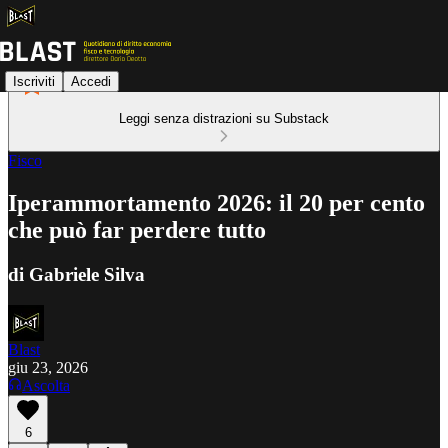
Iscriviti
Accedi
Leggi senza distrazioni su Substack
Fisco
Iperammortamento 2026: il 20 per cento
che può far perdere tutto
di Gabriele Silva
Blast
giu 23, 2026
Ascolta
6