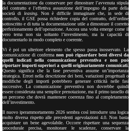
la documentazione da conservare per dimostrare l’avvenuta stipula
del contratto e l’effettiva assunzione dell’impegno da parte della
società di
leasing.
Non è difficile immaginare che, in sede di
controllo, il GSE possa richiedere copia del contratto, dell’ordine
sottoscritto e di tutta la documentazione utile a dimostrare il corretto
perfezionamento dell’operazione. Ancora una volta emerge come il
vero tema non sia soltanto l’investimento, ma la capacità di
documentarlo in modo completo e coerente.
Vi è poi un ulteriore elemento che spesso passa inosservato. La
comunicazione di conferma
non può riguardare beni diversi da
quelli indicati nella comunicazione preventiva e non può
riportare importi superiori a quelli originariamente comunicati
.
Questo significa che la fase preventiva assume un’importanza
strategica. Errori nella descrizione dei beni, variazioni progettuali o
modifiche degli importi potrebbero generare criticità nelle fasi
successive. La comunicazione preventiva non dovrebbe quindi
essere considerata una semplice prenotazione, ma il primo tassello di
un percorso che dovrà mantenere coerenza fino al completamento
dell’investimento.
Il nuovo iperammortamento 2026 sembra così introdurre una logica
molto diversa rispetto alle precedenti agevolazioni 4.0. Non basta
acquistare un bene agevolabile. Occorre rispettare una sequenza
procedurale precisa, monitorare le scadenze, conservare la