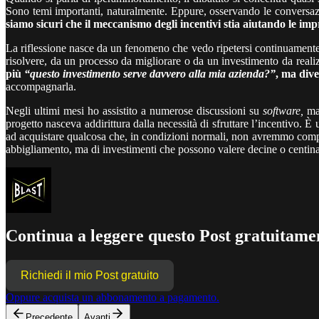
Sono temi importanti, naturalmente. Eppure, osservando le conversazio
siamo sicuri che il meccanismo degli incentivi stia aiutando le imp
La riflessione nasce da un fenomeno che vedo ripetersi continuamente
risolvere, da un processo da migliorare o da un investimento da rea
più
“questo investimento serve davvero alla mia azienda?”
, ma div
accompagnarla.
Negli ultimi mesi ho assistito a numerose discussioni su
software,
mac
progetto nasceva addirittura dalla necessità di sfruttare l’incentivo.
ad acquistare qualcosa che, in condizioni normali, non avremmo compr
abbigliamento, ma di investimenti che possono valere decine o centinai
Continua a leggere questo Post gratuitamen
Richiedi il mio Post gratuito
Oppure acquista un abbonamento a pagamento.
Precedente
Avanti