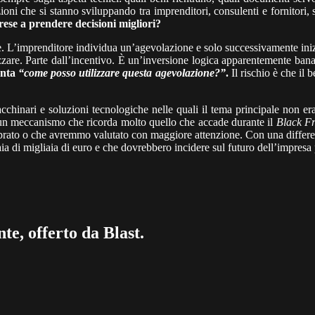
ni che si stanno sviluppando tra imprenditori, consulenti e fornitori,
rese a prendere decisioni migliori?
. L’imprenditore individua un’agevolazione e solo successivamente iniz
lizzare. Parte dall’incentivo. È un’inversione logica apparentemente b
enta
“come posso utilizzare questa agevolazione?”
.
Il rischio è che il 
chinari e soluzioni tecnologiche nelle quali il tema principale non era l
 È un meccanismo che ricorda molto quello che accade durante il
Black Fr
ato o che avremmo valutato con maggiore attenzione. Con una differenza
a di migliaia di euro e che dovrebbero incidere sul futuro dell’impresa 
te, offerto da Blast.