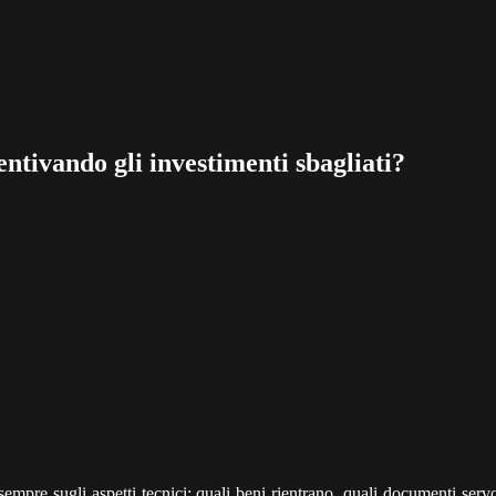
tivando gli investimenti sbagliati?
sempre sugli aspetti tecnici: quali beni rientrano, quali documenti se