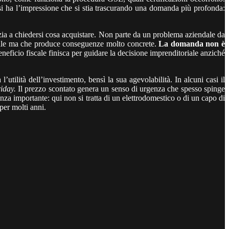
 si ha l’impressione che si stia trascurando una domanda più profonda:
ia a chiedersi cosa acquistare. Non parte da un problema aziendale da
anale ma che produce conseguenze molto concrete.
La domanda non è
beneficio fiscale finisca per guidare la decisione imprenditoriale anziché
’utilità dell’investimento, bensì la sua agevolabilità. In alcuni casi il
iday.
Il prezzo scontato genera un senso di urgenza che spesso spinge
 importante: qui non si tratta di un elettrodomestico o di un capo di
per molti anni.