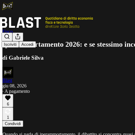
Fisco
Iperammortamento 2026: e se stessimo incen
Iscriviti
Accedi
di Gabriele Silva
Blast
giu 08, 2026
∙ A pagamento
6
1
Condividi
Quando si parla di iperammortamento, il dibattito si concentra quasi 