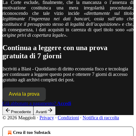
La Corte esclude, finalmente, che la mancanza o l’assenza di
motivazione costituisca una mera irregolarità procedurale,
riconoscendo che tale vizio incide
«direttamente sul titolo
legittimante l’ingerenza nei dati bancari, ossia sull’atto che
costituisce il presupposto stesso di legalità dell’acquisizione»
e che,
di conseguenza, i dati acquisiti in carenza di quel titolo sono
«ab
origine privi di copertura legale»
.
Continua a leggere con una prova
gratuita di 7 giorni
Iscriviti a
Blast - Quotidiano di diritto economia fisco e tecnologia
per continuare a leggere questo post e ottenere 7 giorni di accesso
gratuito agli archivi completi dei post.
Avvia la prova
Già abbonato a pagamento?
Accedi
Precedente
Avanti
© 2026 Maggioli
·
Privacy
∙
Condizioni
∙
Notifica di raccolta
Crea il tuo Substack