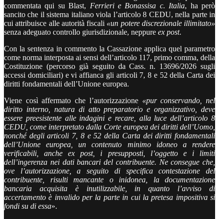
commentata qui su Blast,
Ferrieri e Bonassisa c. Italia
, ha però
sancito che il sistema italiano viola l’articolo 8 CEDU, nella parte in
cui attribuisce alle autorità fiscali
«un potere discrezionale illimitato»
senza adeguato controllo giurisdizionale, neppure
ex post
.
Con la sentenza in commento la Cassazione applica quel parametro
come norma interposta ai sensi dell’articolo 117, primo comma, della
Costituzione (percorso già seguito da Cass. n. 13696/2026 sugli
accessi domiciliari) e vi affianca gli articoli 7, 8 e 52 della Carta dei
diritti fondamentali dell’Unione europea.
Viene così affermato che l’autorizzazione
«pur conservando, nel
diritto interno, natura di atto preparatorio e organizzativo, deve
essere preesistente alle indagini e recare, alla luce dell’articolo 8
CEDU, come interpretato dalla Corte europea dei diritti dell’Uomo,
nonché degli articoli 7, 8 e 52 della Carta dei diritti fondamentali
dell’Unione europea, un contenuto minimo idoneo a rendere
verificabili, anche ex post, i presupposti, l’oggetto e i limiti
dell’ingerenza nei dati bancari del contribuente. Ne consegue che,
ove l’autorizzazione, a seguito di specifica contestazione del
contribuente, risulti mancante o inidonea, la documentazione
bancaria acquisita è inutilizzabile, in quanto l’avviso di
accertamento è invalido per la parte in cui la pretesa impositiva si
fondi su di essa
».