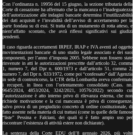
Con l’ordinanza n. 19956 del 15 giugno, la sezione tributaria della
Corte di cassazione ha affermato che la mancanza o l’inadeguatezza
dell’autorizzazione alle indagini bancarie determina l’inutilizzabilità
dei dati acquisiti e l’invalidità dell’avviso di accertamento per la
parte fondata su di essi. Si tratta di un mutamento di rotta atteso, e
nient’affatto scontato, che avrà riflessi significativi sui giudizi
pendenti.
Il caso riguarda accertamenti IRPEF, IRAP e IVA aventi ad oggetto
movimentazioni bancarie di uno studio legale associato e dei suoi
componenti, per l’anno d’imposta 2005. Sebbene non fossero state
rinvenute in atti le autorizzazioni prescritte dall’articolo 32, comma
1, numero 7, del Dpr n. 600/1973 e dall’articolo 51, comma 2,
numero 7, del Dpr n. 633/1972, come poi “confessato” dall’Agenzia
in sede di controricorso, la CTR della Lombardia aveva confermato
i recuperi, in linea con l’orientamento consolidato (Cass. nn.
9645/2024, 4853/2024, 3242/2021, 10576/2022) secondo cui
l’autorizzazione è atto interno privo di rilevanza esterna, che non
richiede motivazione e la cui mancanza è priva di conseguenze,
salvo prova di un pregiudizio concreto di ordine costituzionale, di
fatto assente nella materia di cui trattasi (come in quelle delle famose
“liste” Pessina e Falciani, dei quali si è fatto ampio uso per
riscontrare l’esistenza di attività estere non dichiarate).
La sentenza della Corte EDU dell’8 gennaio 2026, più volte