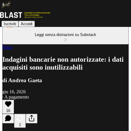
Iscriviti
Accedi
Leggi senza distrazioni su Substack
Fisco
Indagini bancarie non autorizzate: i dati
acquisiti sono inutilizzabili
di Andrea Gaeta
giu 16, 2026
∙ A pagamento
16
1