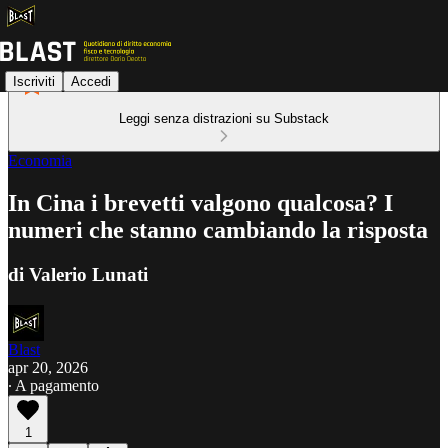
Iscriviti
Accedi
Leggi senza distrazioni su Substack
Economia
In Cina i brevetti valgono qualcosa? I
numeri che stanno cambiando la risposta
di Valerio Lunati
Blast
apr 20, 2026
∙ A pagamento
1