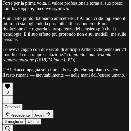
Forse per la prima volta, il valore professionale torna al suo posto:
non dove appare, ma dove significa.
A un certo punto dobbiamo ammetterlo: l’AI non ci sta togliendo il
futuro, ci sta togliendo la possibilità di nasconderci. È una
rivoluzione che riguarda la trasparenza del pensiero più che la
tecnologia. E il suo effetto più profondo non è sui modelli, ma sulle
persone.
Lo aveva capito con due secoli di anticipo Arthur Schopenhauer :”Il
mondo è la mia rappresentazione.” (
Il mondo come volontà e
rappresentazione (1818)(Volume I, §1
)).
L’AI ci accompagna solo fino al bersaglio che sappiamo vedere.
Il resto rimane — inevitabilmente — nelle mani dell’essere umano.
3
Condividi
Precedente
Avanti
Il meglio di
Ultime