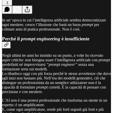
3
In un’ epoca in cui l’intelligenza artificiale sembra democratizzare
ogni mestiere, cresce l’illusione che basti un buon
prompt
per
colmare anni di pratica professionale. Non è così.
Perché il
prompt engineering
è insufficiente
Negli ultimi tre anni ho insistito su un punto, a volte ho ricevuto
aspre critiche: non bisogna usare l’intelligenza artificiale con
prompt
predefiniti né improvvisarsi
“prompt engineer”
senza una
formazione seria sui modelli.
Lo ribadisco oggi con più forza perché le stesse avvertenze che davo
agli inizi non bastano più. Nell’era dei modelli generativi, ciò che
distingue un professionista da un semplice utilizzatore non è la
capacità di formulare
prompt
corretti. È la capacità di pensare con
precisione e con mestiere.
L’AI non è una protesi professionale che trasforma un utente in un
esperto: è un amplificatore.
E, come ogni amplificatore, rende più forti segnali già forti e più