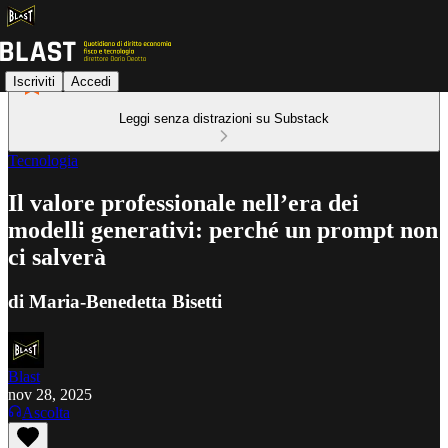
Iscriviti
Accedi
Leggi senza distrazioni su Substack
Tecnologia
Il valore professionale nell’era dei
modelli generativi: perché un prompt non
ci salverà
di Maria-Benedetta Bisetti
Blast
nov 28, 2025
Ascolta