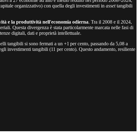
relativi a 27 economie ad alto e medio reddito nel periodo 2008–2024,
capitale organizzativo) con quella degli investimenti in
asset
tangibili
ività e la produttività nell'economia odierna
. Tra il 2008 e il 2024,
eriali. Questa divergenza è stata particolarmente marcata nelle fasi di
ze digitali, dati e proprietà intellettuale.
uelli tangibili si sono fermati a un +1 per cento, passando da 5,08 a
egli investimenti tangibili (11 per cento). Questo andamento, resiliente