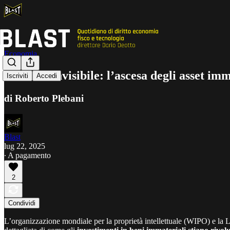
Economia
Il valore invisibile: l’ascesa degli asset im
Iscriviti
Accedi
di Roberto Plebani
Blast
lug 22, 2025
∙ A pagamento
2
Condividi
L’organizzazione mondiale per la proprietà intellettuale (WIPO) e la 