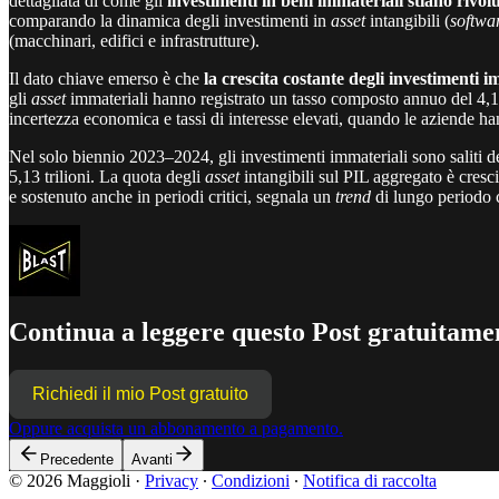
dettagliata di come gli
investimenti in beni immateriali stiano rivo
comparando la dinamica degli investimenti in
asset
intangibili (
softwa
(macchinari, edifici e infrastrutture).
Il dato chiave emerso è che
la crescita costante degli investimenti i
gli
asset
immateriali hanno registrato un tasso composto annuo del 4,1 p
incertezza economica e tassi di interesse elevati, quando le aziende hann
Nel solo biennio 2023–2024, gli investimenti immateriali sono saliti del 
5,13 trilioni. La quota degli
asset
intangibili sul PIL aggregato è cresc
e sostenuto anche in periodi critici, segnala un
trend
di lungo periodo c
Continua a leggere questo Post gratuitamen
Richiedi il mio Post gratuito
Oppure acquista un abbonamento a pagamento.
Precedente
Avanti
© 2026 Maggioli
·
Privacy
∙
Condizioni
∙
Notifica di raccolta