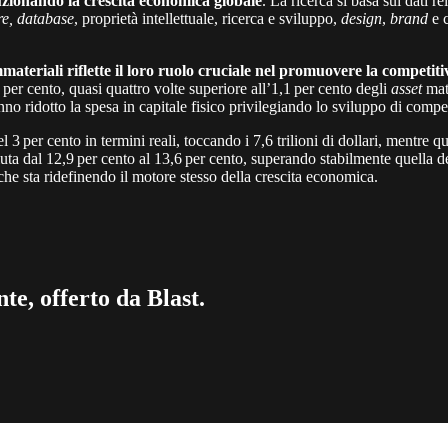
luzionando la crescita economica globale
. La ricerca si basa sui dati 
re, database
, proprietà intellettuale, ricerca e sviluppo,
design
,
brand
e 
mmateriali riflette il loro ruolo cruciale nel promuovere la competit
er cento, quasi quattro volte superiore all’1,1 per cento degli
asset
mat
o ridotto la spesa in capitale fisico privilegiando lo sviluppo di competen
3 per cento in termini reali, toccando i 7,6 trilioni di dollari, mentre q
iuta dal 12,9 per cento al 13,6 per cento, superando stabilmente quella d
he sta ridefinendo il motore stesso della crescita economica.
te, offerto da Blast.