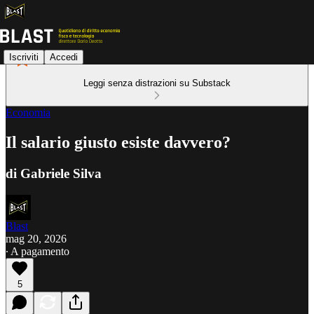
Iscriviti
Accedi
Leggi senza distrazioni su Substack
Economia
Il salario giusto esiste davvero?
di Gabriele Silva
Blast
mag 20, 2026
∙ A pagamento
5