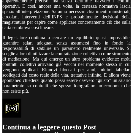
apparentemente preciso, ma senza definirne davvero i confini
operativi. E così, ancora una volta, la certezza normativa lascia
spazio all’interpretazione. Saranno necessari chiarimenti ministeriali,
circolari, interventi dell’INPS e probabilmente decisioni della
magistratura per capire come applicare concretamente ciò che sulla
carta sembrava così lineare.
Il legislatore continua a cercare un equilibrio quasi impossibile:
garantire salari adeguati senza assumersi fino in fondo la
responsabilità di stabilire un parametro realmente universale. Si
sceglie allora di utilizzare la contrattazione collettiva come strumento
di mediazione. Ma qui emerge un altro problema evidente: molti
contratti collettivi arrivano già vecchi nel momento stesso in cui
vengono applicati. Rinnovi bloccati per anni, minimi tabellari
scollegati dal costo reale della vita, trattative infinite. E allora viene
spontaneo chiedersi quanto possa essere davvero “giusto” un salario
parametrato su contratti che spesso fotografano un’economia che
non esiste più.
Continua a leggere questo Post