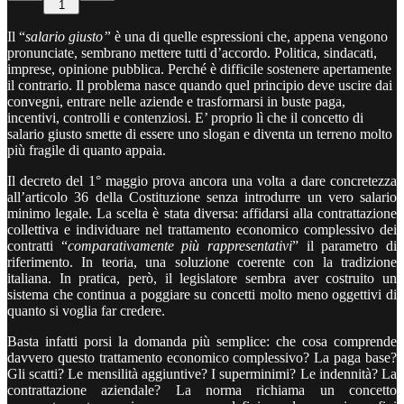
1
Il “
salario giusto”
è una di quelle espressioni che, appena vengono
pronunciate, sembrano mettere tutti d’accordo. Politica, sindacati,
imprese, opinione pubblica. Perché è difficile sostenere apertamente
il contrario. Il problema nasce quando quel principio deve uscire dai
convegni, entrare nelle aziende e trasformarsi in buste paga,
incentivi, controlli e contenziosi. E’ proprio lì che il concetto di
salario giusto smette di essere uno slogan e diventa un terreno molto
più fragile di quanto appaia.
Il decreto del 1° maggio prova ancora una volta a dare concretezza
all’articolo 36 della Costituzione senza introdurre un vero salario
minimo legale. La scelta è stata diversa: affidarsi alla contrattazione
collettiva e individuare nel trattamento economico complessivo dei
contratti “
comparativamente più rappresentativi
” il parametro di
riferimento. In teoria, una soluzione coerente con la tradizione
italiana. In pratica, però, il legislatore sembra aver costruito un
sistema che continua a poggiare su concetti molto meno oggettivi di
quanto si voglia far credere.
Basta infatti porsi la domanda più semplice: che cosa comprende
davvero questo trattamento economico complessivo? La paga base?
Gli scatti? Le mensilità aggiuntive? I superminimi? Le indennità? La
contrattazione aziendale? La norma richiama un concetto