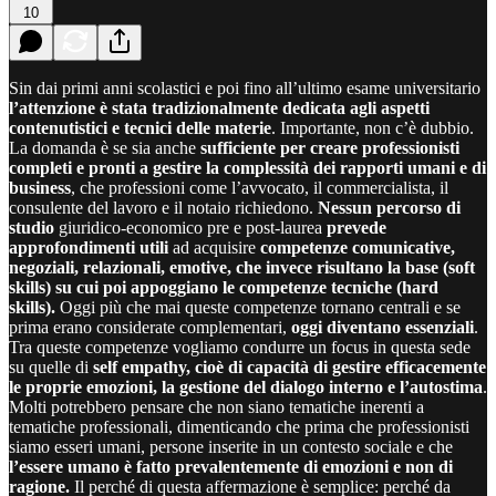
10
Sin dai primi anni scolastici e poi fino all’ultimo esame universitario
l’attenzione è stata tradizionalmente dedicata agli aspetti
contenutistici e tecnici delle materie
. Importante, non c’è dubbio.
La domanda è se sia anche
sufficiente per creare professionisti
completi e pronti a gestire la complessità dei rapporti umani e di
business
, che professioni come l’avvocato, il commercialista, il
consulente del lavoro e il notaio richiedono.
Nessun percorso di
studio
giuridico-economico pre e post-laurea
prevede
approfondimenti utili
ad acquisire
competenze comunicative,
negoziali, relazionali, emotive, che invece risultano la base (soft
skills) su cui poi appoggiano le competenze tecniche (hard
skills).
Oggi più che mai queste competenze tornano centrali e se
prima erano considerate complementari,
oggi diventano essenziali
.
Tra queste competenze vogliamo condurre un focus in questa sede
su quelle di
self empathy, cioè di capacità di gestire efficacemente
le proprie emozioni, la gestione del dialogo interno e l’autostima
.
Molti potrebbero pensare che non siano tematiche inerenti a
tematiche professionali, dimenticando che prima che professionisti
siamo esseri umani, persone inserite in un contesto sociale e che
l’essere umano è fatto prevalentemente di emozioni e non di
ragione.
Il perché di questa affermazione è semplice: perché da