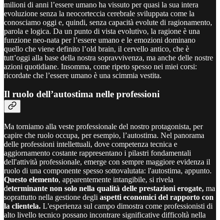
milioni di anni l’essere umano ha vissuto per quasi la sua intera
evoluzione senza la neocorteccia cerebrale sviluppata come la
conosciamo oggi e, quindi, senza capacità evolute di ragionamento,
parola e logica. Da un punto di vista evolutivo, la ragione è una
funzione neo-nata per l’essere umano e le emozioni dominano
quello che viene definito l’old brain, il cervello antico, che è
tutt’oggi alla base della nostra sopravvivenza, ma anche delle nostre
azioni quotidiane. Insomma, come ripeto spesso nei miei corsi:
ricordate che l’essere umano è una scimmia vestita.
Il ruolo dell’autostima nelle professioni
Ma torniamo alla veste professionale del nostro protagonista, per
capire che ruolo occupa, per esempio, l’autostima. Nel panorama
delle professioni intellettuali, dove competenza tecnica e
aggiornamento costante rappresentano i pilastri fondamentali
dell'attività professionale, emerge con sempre maggiore evidenza il
ruolo di una componente spesso sottovalutata: l'autostima, appunto.
Questo elemento
, apparentemente intangibile, si rivela
d
eterminante non solo nella qualità delle prestazioni erogate,
ma
soprattutto nella gestione degli
aspetti economici del rapporto con
la clientela.
L'esperienza sul campo dimostra come professionisti di
alto livello tecnico possano incontrare significative difficoltà nella