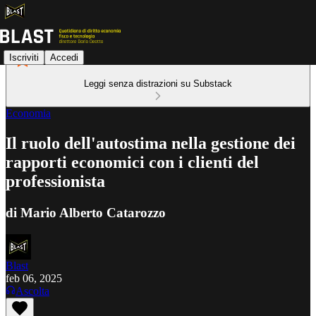
Iscriviti
Accedi
Leggi senza distrazioni su Substack
Economia
Il ruolo dell'autostima nella gestione dei
rapporti economici con i clienti del
professionista
di Mario Alberto Catarozzo
Blast
feb 06, 2025
Ascolta