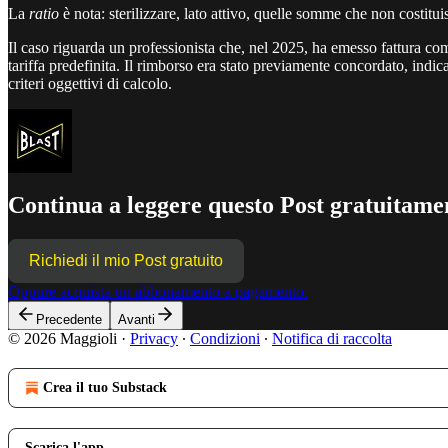
La
ratio
è nota: sterilizzare, lato attivo, quelle somme che non costit
Il caso riguarda un professionista che, nel 2025, ha emesso fattura co
tariffa predefinita. Il rimborso era stato previamente concordato, indica
criteri oggettivi di calcolo.
Continua a leggere questo Post gratuitamen
Richiedi il mio Post gratuito
Oppure acquista un abbonamento a pagamento.
Precedente
Avanti
© 2026 Maggioli
·
Privacy
∙
Condizioni
∙
Notifica di raccolta
Crea il tuo Substack
Scarica l'app