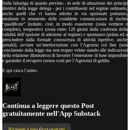
Sulla falsariga di quanto previsto - in sede di attuazione dei principi
direttivi della legge delega - per i contribuenti nel regime ordinario,
anche quelli che vi hanno aderito in via opzionale potranno,
mediante lo strumento delle cosiddette comunicazioni di rischio
“
qualificate
” [redatte, cioè, in modo esauriente (ossia veritiere e
complete), tempestivo (ossia entro 120 giorni dalla conferma della
validità dell’opzione di adesione al regime) e spontaneo (prima ed a
prescindere dalla formale conoscenza di attività ispettive, anche
penali)], avviare un’interlocuzione con l’Agenzia col fine (non
conclamato dalla legge ma non troppo velato stando alle indicazioni
della relazione illustrativa) di favorire l’emersione di base imponibile
e garantire il recupero (senza costi per l’Agenzia) di gettito.
E qui casca l’asino.
Continua a leggere questo Post
gratuitamente nell'App Substack
Richiedi il mio Post gratuito