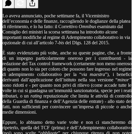
Lo aveva annunciato, poche settimane fa, il Viceministro
dell’economia e delle finanze, raccogliendo le doglianze della platea
di riferimento, e lo ha fatto: il Correttivo
Omnibus
esaminato dal
Consiglio dei ministri la scorsa settimana ha introdotto alcune
importanti modifiche al regime di Adempimento collaborativo in via
opzionale di cui all’articolo 7-
bis
del Dlgs. 128 del 2015.
È stato evidenziato più volte, anche su queste pagine, che, a fronte
di un impegno particolarmente oneroso per i contribuenti - la
redazione del Tax control framework (certamente non meno oneroso
di quanto non lo sia per coloro che possono fare ingresso nel regime
di adempimento collaborativo per la “
via maestra
”), i benefici
derivanti dall’applicazione dell’istituto nella sua versione “
minor”
sono ridotti e - per quanto non privi di rilievo (come accade tutte le
volte in cui si guadagna un’immunità sanzionatoria, specie per i reati
tributari, o un
rating
reputazionale che limita le attività di controllo
della Guardia di finanza e dell’Agenzia delle entrate) - allo stato dei
fatti, non sufficienti per convincere un’impresa di piccole o anche
medie dimensioni.
Eppure, lo abbiamo detto varie volte e non ci stancheremo di
ripeterlo, quella del TCF (prima) e dell’Adempimento collaborativo
(poi) sono scelte “
obbligate
” per chiunque ritenga di non poter