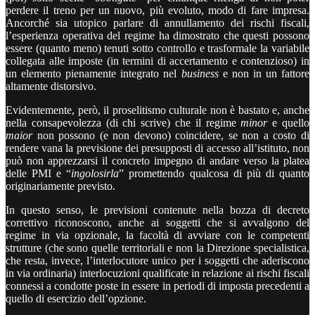
perdere il treno per un nuovo, più evoluto, modo di fare impresa.
Ancorché sia utopico parlare di annullamento dei rischi fiscali,
l’esperienza operativa del regime ha dimostrato che questi possono
essere (quanto meno) tenuti sotto controllo e trasformale la variabile
collegata alle imposte (in termini di accertamento e contenzioso) in
un elemento pienamente integrato nel
business
e non in un fattore
altamente distorsivo.
Evidentemente, però, il proselitismo culturale non è bastato e, anche
nella consapevolezza (di chi scrive) che il regime
minor
e quello
maior
non possono (e non devono) coincidere, se non a costo di
rendere vana la previsione dei presupposti di accesso all’istituto, non
può non apprezzarsi il concreto impegno di andare verso la platea
delle PMI e “
ingolosirla
” promettendo qualcosa di più di quanto
originariamente previsto.
In questo senso, le previsioni contenute nella bozza di decreto
correttivo riconoscono, anche ai soggetti che si avvalgono del
regime in via opzionale, la facoltà di avviare con le competenti
strutture (che sono quelle territoriali e non la Direzione specialistica,
che resta, invece, l’interlocutore unico per i soggetti che aderiscono
in via ordinaria) interlocuzioni qualificate in relazione ai rischi fiscali
connessi a condotte poste in essere in periodi di imposta precedenti a
quello di esercizio dell’opzione.