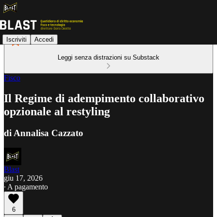
Iscriviti
Accedi
Leggi senza distrazioni su Substack
Fisco
Il Regime di adempimento collaborativo
opzionale al restyling
di Annalisa Cazzato
Blast
giu 17, 2026
∙ A pagamento
6