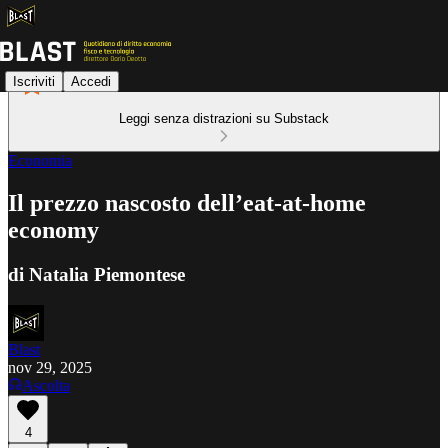
Iscriviti
Accedi
Leggi senza distrazioni su Substack
Economia
Il prezzo nascosto dell’eat-at-home
economy
di Natalia Piemontese
Blast
nov 29, 2025
Ascolta
4