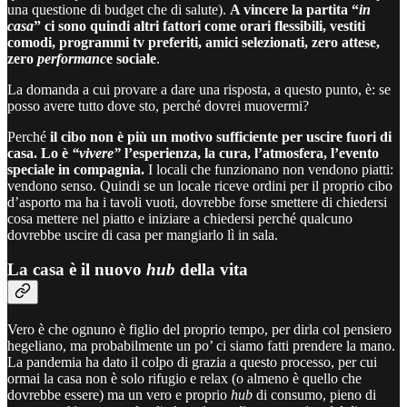
una questione di budget che di salute).
A vincere la partita “
in
casa
” ci sono quindi altri fattori come orari flessibili, vestiti
comodi, programmi tv preferiti, amici selezionati, zero attese,
zero
performanc
e sociale
.
La domanda a cui provare a dare una risposta, a questo punto, è: se
posso avere tutto dove sto, perché dovrei muovermi?
Perché
il cibo non è più un motivo sufficiente per uscire fuori di
casa. Lo è
“vivere”
l’esperienza, la cura, l’atmosfera, l’evento
speciale in compagnia.
I locali che funzionano non vendono piatti:
vendono senso. Quindi se un locale riceve ordini per il proprio cibo
d’asporto ma ha i tavoli vuoti, dovrebbe forse smettere di chiedersi
cosa mettere nel piatto e iniziare a chiedersi perché qualcuno
dovrebbe uscire di casa per mangiarlo lì in sala.
La casa è il nuovo
hub
della vita
Vero è che ognuno è figlio del proprio tempo, per dirla col pensiero
hegeliano, ma probabilmente un po’ ci siamo fatti prendere la mano.
La pandemia ha dato il colpo di grazia a questo processo, per cui
ormai la casa non è solo rifugio e relax (o almeno è quello che
dovrebbe essere) ma un vero e proprio
hub
di consumo, pieno di