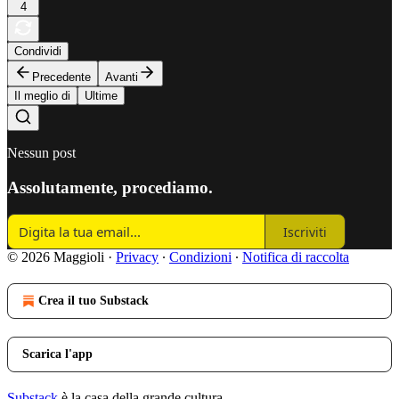
4
Condividi
Precedente
Avanti
Il meglio di
Ultime
Nessun post
Assolutamente, procediamo.
Iscriviti
© 2026 Maggioli
·
Privacy
∙
Condizioni
∙
Notifica di raccolta
Crea il tuo Substack
Scarica l'app
Substack
è la casa della grande cultura