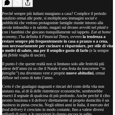
Perché sempre più italiani mangiano a casa? Complice il periodo
natalizio ormai alle porte, si moltiplicano immagini
social
e
pubblicità che vedono protagoniste famiglie riunite intorno alla
tavola imbandita o in salotto, magari sul divano avvolti nel
plaid
e
con i bambini che giocano tranquillamente sul tappeto.
Eat at home
economy
, l’ha definita il
Financial Times
, ovvero
la tendenza a
restare sempre più frequentemente in casa a pranzo o a cena,
non necessariamente per cucinare o risparmiare, per stile di vita
o motivi di salute, ma per il semplice gusto di farlo
(e la sempre
più
flebile
voglia di uscire).
Il punto è che queste realtà non si limitano solo alle festività più
attese dell’anno (si sa che il Natale è una festa da trascorrere
“in
famiglia”
) ma diventano vere e proprie
nuove abitudini
, ormai
diffuse nel corso di tutto l’anno.
Certo è che guadagni stagnanti e rincari del costo della vita non
aiutano ma, al di là delle ristrettezze economiche, sembrerebbe
esserci il segnale di qualcosa di più profondo. Anche perché il cibo
pronto funziona e il
delivery
direttamente al proprio domicilio è un
business
in piena crescita. Negli ultimi anni in Italia, il mercato del
food delivery
è cresciuto in modo costante, fino a valere diversi
miliardi di euro, e le previsioni lo danno ancora in salita.