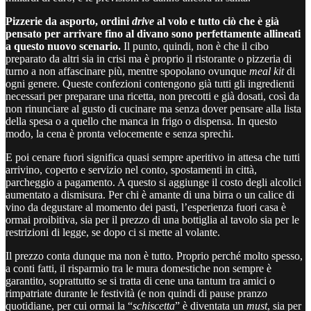
Pizzerie da asporto, ordini
drive
al volo e tutto ciò che è già
pensato per arrivare fino al divano sono perfettamente allineati
a questo nuovo scenario.
Il punto, quindi, non è che il cibo
preparato da altri sia in crisi ma è proprio il ristorante o pizzeria di
turno a non affascinare più, mentre spopolano ovunque
meal kit
di
ogni genere. Queste confezioni contengono già tutti gli ingredienti
necessari per preparare una ricetta, non precotti e già dosati, così da
non rinunciare al gusto di cucinare ma senza dover pensare alla lista
della spesa o a quello che manca in frigo o dispensa. In questo
modo, la cena è pronta velocemente e senza sprechi.
E poi cenare fuori significa quasi sempre aperitivo in attesa che tutti
arrivino, coperto e servizio nel conto, spostamenti in città,
parcheggio a pagamento. A questo si aggiunge il costo degli alcolici
aumentato a dismisura. Per chi è amante di una birra o un calice di
vino da degustare al momento dei pasti, l’esperienza fuori casa è
ormai proibitiva, sia per il prezzo di una bottiglia al tavolo sia per le
restrizioni di legge, se dopo ci si mette al volante.
Il prezzo conta dunque ma non è tutto. Proprio perché molto spesso,
a conti fatti, il risparmio tra le mura domestiche non sempre è
garantito, soprattutto se si tratta di cene una tantum tra amici o
rimpatriate durante le festività (e non quindi di pause pranzo
quotidiane, per cui ormai la “
schiscetta
” è diventata un
must
, sia per