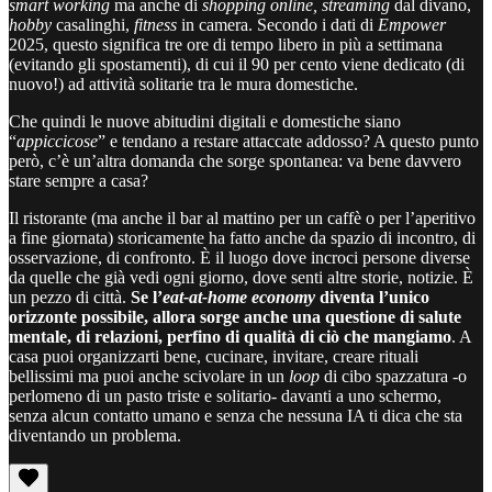
smart working
ma anche di
shopping online,
streaming
dal divano,
hobby
casalinghi,
fitness
in camera. Secondo i dati di
Empower
2025, questo significa tre ore di tempo libero in più a settimana
(evitando gli spostamenti), di cui il 90 per cento viene dedicato (di
nuovo!) ad attività solitarie tra le mura domestiche.
Che quindi le nuove abitudini digitali e domestiche siano
“
appiccicose
” e tendano a restare attaccate addosso? A questo punto
però, c’è un’altra domanda che sorge spontanea: va bene davvero
stare sempre a casa?
Il ristorante (ma anche il bar al mattino per un caffè o per l’aperitivo
a fine giornata) storicamente ha fatto anche da spazio di incontro, di
osservazione, di confronto. È il luogo dove incroci persone diverse
da quelle che già vedi ogni giorno, dove senti altre storie, notizie. È
un pezzo di città.
Se l’
eat-at-home
economy
diventa l’unico
orizzonte possibile, allora sorge anche una questione di salute
mentale, di relazioni, perfino di qualità di ciò che mangiamo
. A
casa puoi organizzarti bene, cucinare, invitare, creare rituali
bellissimi ma puoi anche scivolare in un
loop
di cibo
spazzatura -o
perlomeno di un pasto triste e solitario- davanti a uno schermo,
senza alcun contatto umano e senza che nessuna IA ti dica che sta
diventando un problema.