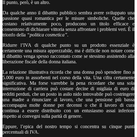
Il punto, però, è un altro.
Da qualche anno il dibattito pubblico sembra avere sviluppato una
passione quasi romantica per le misure simboliche. Quelle che
costano relativamente poco, producono un titolo efficace e
consentono di dichiarare vittoria senza affrontare i problemi veri. È il
trionfo della
“politica cosmetica”.
Ridurre l’IVA di qualche punto su un prodotto essenziale è
certamente una misura apprezzabile, ma è difficile non notare come
il dibattito venga spesso raccontato come se stessimo assistendo alla
liberazione fiscale della donna italiana.
La relazione illustrativa ricorda che una donna può spendere fino a
5.000 euro in assorbenti nel corso della vita. Una cifra certamente
significativa. Ma forse varrebbe la pena ricordare che una sola
interruzione di carriera può costare decine di migliaia di euro di
redditi perduti, che un posto in asilo nido introvabile può costringere
una madre a rinunciare al lavoro, che una pensione più bassa
accompagna molte donne per decenni o che il lavoro di cura
continua a essere distribuito con un entusiasmo assai inferiore
rispetto ai convegni sulla parità di genere.
Eppure, l’epica del nostro tempo si concentra su cinque punti
percentuali di IVA.