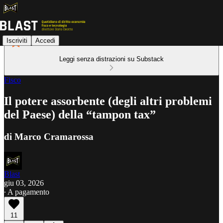
Iscriviti
Accedi
Leggi senza distrazioni su Substack
Fisco
Il potere assorbente (degli altri problemi
del Paese) della “tampon tax”
di Marco Cramarossa
Blast
giu 03, 2026
∙ A pagamento
11