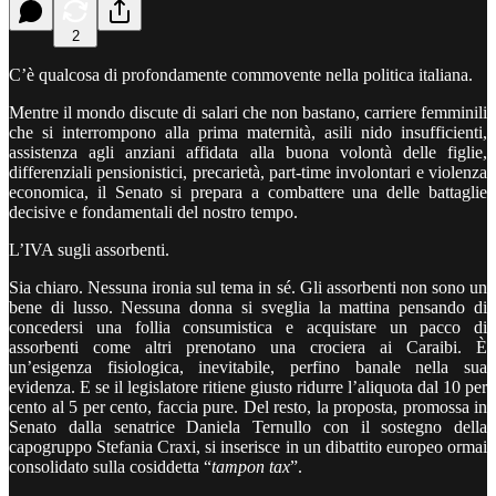
2
C’è qualcosa di profondamente commovente nella politica italiana.
Mentre il mondo discute di salari che non bastano, carriere femminili
che si interrompono alla prima maternità, asili nido insufficienti,
assistenza agli anziani affidata alla buona volontà delle figlie,
differenziali pensionistici, precarietà, part-time involontari e violenza
economica, il Senato si prepara a combattere una delle battaglie
decisive e fondamentali del nostro tempo.
L’IVA sugli assorbenti.
Sia chiaro. Nessuna ironia sul tema in sé. Gli assorbenti non sono un
bene di lusso. Nessuna donna si sveglia la mattina pensando di
concedersi una follia consumistica e acquistare un pacco di
assorbenti come altri prenotano una crociera ai Caraibi. È
un’esigenza fisiologica, inevitabile, perfino banale nella sua
evidenza. E se il legislatore ritiene giusto ridurre l’aliquota dal 10 per
cento al 5 per cento, faccia pure. Del resto, la proposta, promossa in
Senato dalla senatrice Daniela Ternullo con il sostegno della
capogruppo Stefania Craxi, si inserisce in un dibattito europeo ormai
consolidato sulla cosiddetta “
tampon tax
”.