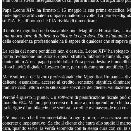
anni con la stessa rassegnazione di chi parla al muro: un algoritmo pu
Papa Leone XIV ha firmato il 15 maggio la sua prima enciclica, Mag
«intelligenza artificiale» compare quattordici volte. La parola «dign
sull’IA. È sull’uomo che l’IA rischia di dimenticare.
Il titolo è magnifico nella sua ambizione: Magnifica Humanitas, la ma
una nuova torre di Babele o edificare la città dove Dio e l’umanità 
della consulenza professionale ha il sapore di qualcosa che si sapeva g
La scelta del nome pontificio non è casuale. Leone XIV ha spiegato f
prima rivoluzione industriale: operai sfruttati, fabbriche fumanti, ca
contenuti in Africa pagati pochi dollari l’ora per addestrare i modelli d
di «schiavitù digitale». Lessico forte, per un documento pontificio. L
Ma è sul tema del lavoro professionale che Magnifica Humanitas diven
delicate, assunzioni, accesso al credito, sentenze, significa elimina
tradurre così: lettura della situazione specifica del cliente, valutazio
Perché è questo il punto. Un
software
di pianificazione fiscale può o
modello F24. Ma non può sedersi di fronte a un imprenditore che ha a
tra le righe di un bilancio che sembra in ordine ma nasconde una crisi 
C’è una cosa che il commercialista fa ogni giorno, spesso senza nomi
concreto e impegnativo. Sa che il cliente che entra allo studio il mart
dica, quando serve, la verità scomoda con la stessa cura con cui la s