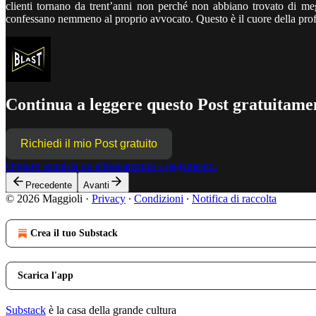
clienti tornano da trent’anni non perché non abbiano trovato di me
confessano nemmeno al proprio avvocato. Questo è il cuore della prof
Continua a leggere questo Post gratuitamen
Richiedi il mio Post gratuito
Oppure acquista un abbonamento a pagamento.
Precedente
Avanti
© 2026 Maggioli
·
Privacy
∙
Condizioni
∙
Notifica di raccolta
Crea il tuo Substack
Scarica l'app
Substack
è la casa della grande cultura