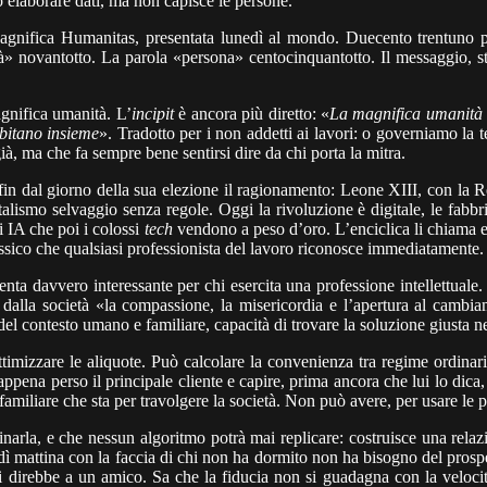
ò elaborare dati, ma non capisce le persone.
nifica Humanitas, presentata lunedì al mondo. Duecento trentuno pagi
ità» novantotto. La parola «persona» centocinquantotto. Il messaggio, st
gnifica umanità. L’
incipit
è ancora più diretto: «
La magnifica umanità c
abitano insieme
». Tradotto per i non addetti ai lavori: o governiamo la
ià, ma che fa sempre bene sentirsi dire da chi porta la mitra.
in dal giorno della sua elezione il ragionamento: Leone XIII, con la 
pitalismo selvaggio senza regole. Oggi la rivoluzione è digitale, le fab
i IA che poi i colossi
tech
vendono a peso d’oro. L’enciclica li chiama es
essico che qualsiasi professionista del lavoro riconosce immediatamente.
ta davvero interessante per chi esercita una professione intellettuale.
re dalla società «la compassione, la misericordia e l’apertura al camb
ne del contesto umano e familiare, capacità di trovare la soluzione giusta
ttimizzare le aliquote. Può calcolare la convenienza tra regime ordinari
ppena perso il principale cliente e capire, prima ancora che lui lo di
familiare che sta per travolgere la società. Non può avere, per usare le 
narla, e che nessun algoritmo potrà mai replicare: costruisce una rela
edì mattina con la faccia di chi non ha dormito non ha bisogno del prospet
i direbbe a un amico. Sa che la fiducia non si guadagna con la velocit