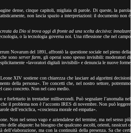
ne dense, cinque capitoli, migliaia di parole. Di queste, la parola
atisticamente, non lascia spazio a interpretazioni: il documento non è
reata da Dio si trova oggi di fronte ad una scelta decisiva: innalzare
 tecnologia, o la tecnologia governa noi. Una riflessione che nel campo
Rerum Novarum del 1891, affrontò la questione sociale nel pieno della
briche sono
server farm
, gli operai sono spesso invisibili: moderatori di
plicitamente «lavoratori digitali invisibili» e denuncia le nuove forme
 Leone XIV sostiene con chiarezza che lasciare ad algoritmi decisioni
iamento della persona». Tre concetti che, nel nostro settore, potremmo
 nel caso concreto. Non nel caso medio.
o e forfettario in trentadue millisecondi. Può segnalare l’anomalia nel
ca, che il problema non è l’acconto IRES di novembre. Non può leggere
parole dell’enciclica, «coscienza morale ed empatia».
zione. Non nel senso vago e aziendalese del termine, ma nel senso più
to delle aliquote: ha bisogno che qualcuno ascolti, orienti, rassicuri o
à dell’elaborazione, ma con la continuità della presenza. Sa che certi