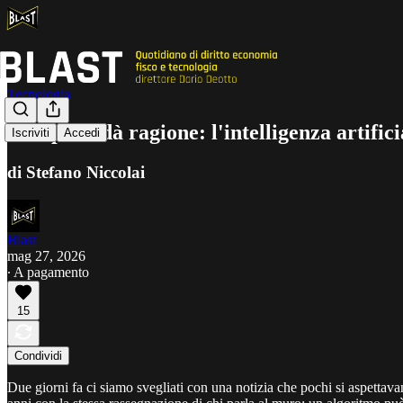
Tecnologia
Il Papa ci dà ragione: l'intelligenza artifici
Iscriviti
Accedi
di Stefano Niccolai
Blast
mag 27, 2026
∙ A pagamento
15
Condividi
Due giorni fa ci siamo svegliati con una notizia che pochi si aspettava