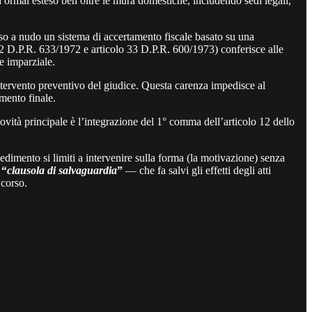
ormai esteso ben oltre le mura domestiche, includendo sedi legali,
so a nudo un sistema di accertamento fiscale basato su una
o 52 D.P.R. 633/1972 e articolo 33 D.P.R. 600/1973) conferisce alle
 e imparziale.
un intervento preventivo del giudice. Questa carenza impedisce al
amento finale.
novità principale è l’integrazione del 1° comma dell’articolo 12 dello
vedimento si limiti a intervenire sulla forma (la motivazione) senza
a
“
clausola di salvaguardia
”
— che fa salvi gli effetti degli atti
 corso.