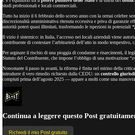
c’è l’equilibrio tra il
potere punitivo dello Stato
e la tutela del
domici
studi professionali e locali commerciali.
Tutto ha inizio il 6 febbraio dello scorso anno con la ormai celebre s
discrezionalità amministrativa ritenuta eccessiva e priva di garanzie ef
autorità poteri quasi illimitati, trasformando le ispezioni in potenziali
“
Il vizio è sistemico: in Italia, l’accesso nei locali aziendali viene auto
contribuente di contestare l’arbitrarietà dell’atto in modo tempestivo, 
Per arginare il rischio di una pioggia di condanne e risarcimenti, il l
Statuto del Contribuente, che impone l’obbligo di una motivazione “
e
Nonostante il passo in avanti, la riforma è finita nel mirino della crit
introdurre il vero rimedio richiesto dalla CEDU: un
controllo giuris
compiuti prima dell’agosto 2025 — appare a molti come una manovra 
Continua a leggere questo Post gratuitamen
Richiedi il mio Post gratuito