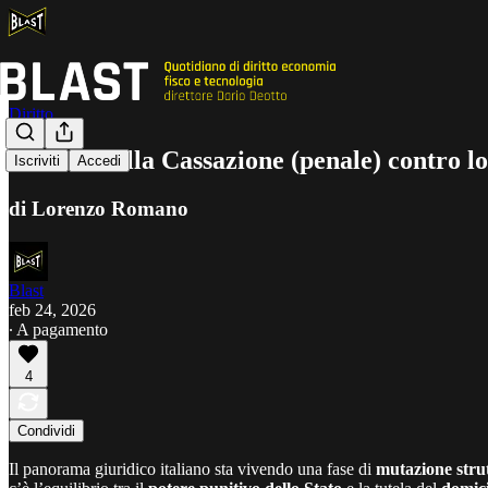
Diritto
Il muro della Cassazione (penale) contro l
Iscriviti
Accedi
di Lorenzo Romano
Blast
feb 24, 2026
∙ A pagamento
4
Condividi
Il panorama giuridico italiano sta vivendo una fase di
mutazione stru