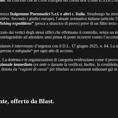
lio
, un concetto che la Corte Europea dei Diritti dell’Uomo (CEDU) ha 
entenza
Italgomme Pneumatici S.r.l. e altri c. Italia
. Strasburgo ha mes
fettive. Secondo i giudici europei, l’attuale normativa italiana (articol
fishing expeditions
”
(pesca a strascico di prove) prive di un filtro terzo
rizzato dai vertici degli stessi uffici che effettuano il controllo, senza 
costringendolo ad attendere anni prima di poter ricorrere contro l’accert
egislatore è intervenuto d’urgenza con il D.L. 17 giugno 2025, n. 84. La 
spressa e adeguata
“ per ogni atto di accesso.
ica. La dottrina e le organizzazioni di categoria evidenziano come il prov
dizionale immediato
(
ex ante
o durante la verifica). Inoltre, la cosiddett
dettata da “
ragioni di cassa
” per blindare accertamenti milionari già in
te, offerto da Blast.