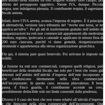
nell’ambito della fusione tra enti religiosi restano fuori campo, per
difetto del presupposto oggettivo. Niente IVA, dunque. Piccola
tregua, non indulgenza plenaria. Il contribuente respira, il sagrestano
fiscale annota.
Infatti, dove l’IVA arretra, avanza l’imposta di registro. È il principio
di alternatività, versione laica tributaria del
“morta una tassa, se ne
applica un’altra”.
Per gli atti di trasferimento gratuito nell’ambito di
riorganizzazioni tra enti non commerciali appartenenti alla medesima
struttura, registro, ipotecaria e catastale si applicano in misura fissa di
200 euro ciascuna, purché vi siano gratuità, riorganizzazione
strutturale e appartenenza alla stessa organizzazione gerarchica.
Fin qui, il sistema pare quasi benevolo. Poi arrivano le imposte sui
redditi.
La fusione tra enti non commerciali, compresi quelli religiosi, può
beneficiare della neutralità fiscale, ma solo per i beni che erano già
detenuti nell’ambito dell’attività d’impresa dell’ente incorporato e
che confluiscono direttamente nella sfera commerciale
dell’incorporante. In questo caso, nessuna plusvalenza. Il bene
passa, il Fisco guarda, il contribuente accende un cero,
possibilmente deducibile solo nei limiti consentiti dalla prudenza.
Diverso è il caso dei beni che non erano relativi all’attività d’impresa
e che finiscono nella sfera commerciale dell’incorporante. Qui