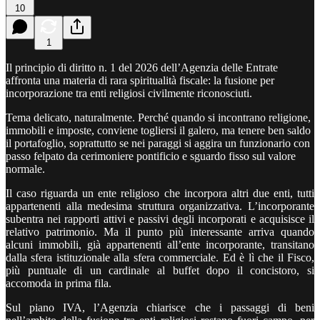
10
1
Il principio di diritto n. 1 del 2026 dell’Agenzia delle Entrate
affronta una materia di rara spiritualità fiscale: la fusione per
incorporazione tra enti religiosi civilmente riconosciuti.
Tema delicato, naturalmente. Perché quando si incontrano religione,
immobili e imposte, conviene togliersi il galero, ma tenere ben saldo
il portafoglio, soprattutto se nei paraggi si aggira un funzionario con
passo felpato da cerimoniere pontificio e sguardo fisso sul valore
normale.
Il caso riguarda un ente religioso che incorpora altri due enti, tutti
appartenenti alla medesima struttura organizzativa. L’incorporante
subentra nei rapporti attivi e passivi degli incorporati e acquisisce il
relativo patrimonio. Ma il punto più interessante arriva quando
alcuni immobili, già appartenenti all’ente incorporante, transitano
dalla sfera istituzionale alla sfera commerciale. Ed è lì che il Fisco,
più puntuale di un cardinale al buffet dopo il concistoro, si
accomoda in prima fila.
Sul piano IVA, l’Agenzia chiarisce che i passaggi di beni